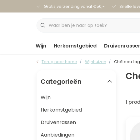
Gratis verzending vanaf €50,-
Snelle lev
Wijn
Herkomstgebied
Druivenrasse
Terug naar home
Wijnhuizen
Château Lag
Ch
Categorieën
Wijn
1 pro
Herkomstgebied
Druivenrassen
Aanbiedingen