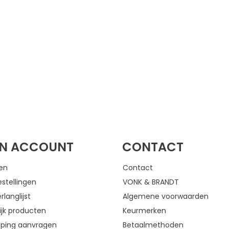
FACEBOOK
INSTAGRAM
JN ACCOUNT
CONTACT
gen
Contact
estellingen
VONK & BRANDT
rlanglijst
Algemene voorwaarden
ijk producten
Keurmerken
eping aanvragen
Betaalmethoden