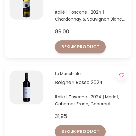
Italië | Toscane | 2024 |
Chardonnay & Sauvignon Blanc
Gastronomische topwijn met
89,00
uitstekend bewaarpotentieel
BEKIJK PRODUCT
Le Macchiole
Bolgheri Rosso 2024
Italië | Toscane | 2024 | Merlot,
Cabernet Franc, Cabernet
Sauvignon, Syrah & Sangiovese
31,95
Moderne stijl Bolgheri: elegantie,
rijp rood fruit en verfijnde
BEKIJK PRODUCT
kruidigheid.