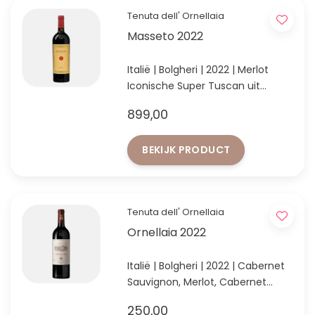
Tenuta dell' Ornellaia
Masseto 2022
Italië | Bolgheri | 2022 | Merlot
Iconische Super Tuscan uit
Bolgheri
899,00
BEKIJK PRODUCT
Tenuta dell' Ornellaia
Ornellaia 2022
Italië | Bolgheri | 2022 | Cabernet
Sauvignon, Merlot, Cabernet
Franc & Petit Verdot
250,00
Italiaanse topklasse, gemaakt