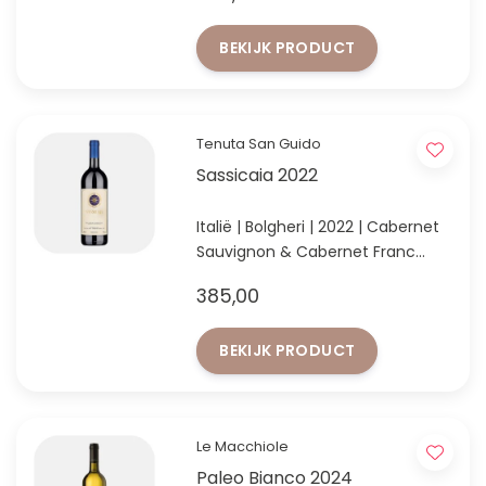
voor de grote momenten
BEKIJK PRODUCT
Tenuta San Guido
Sassicaia 2022
Italië | Bolgheri | 2022 | Cabernet
Sauvignon & Cabernet Franc
Tijdloze klasse uit het hart van
385,00
Bolgheri
BEKIJK PRODUCT
Le Macchiole
Paleo Bianco 2024