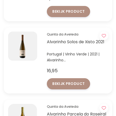
12 flessen!
BEKIJK PRODUCT
Quinta da Aveleda
Alvarinho Solos de Xisto 2021
Portugal | Vinho Verde | 2021 |
Alvarinho
92 punten Wine Enthusiast -
16,95
Excellent, highly recommended
BEKIJK PRODUCT
Quinta da Aveleda
Alvarinho Parcela do Roseiral