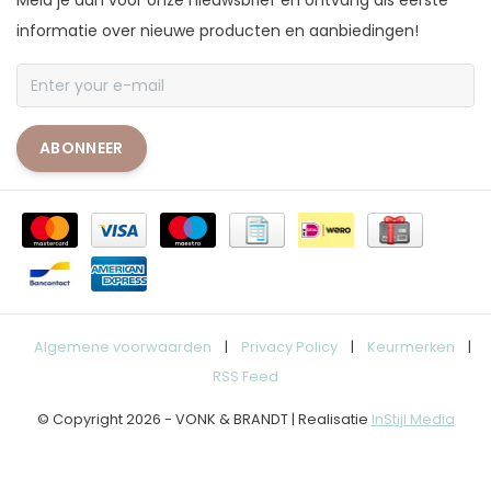
Meld je aan voor onze nieuwsbrief en ontvang als eerste
informatie over nieuwe producten en aanbiedingen!
ABONNEER
Algemene voorwaarden
|
Privacy Policy
|
Keurmerken
|
RSS Feed
© Copyright 2026 - VONK & BRANDT | Realisatie
InStijl Media