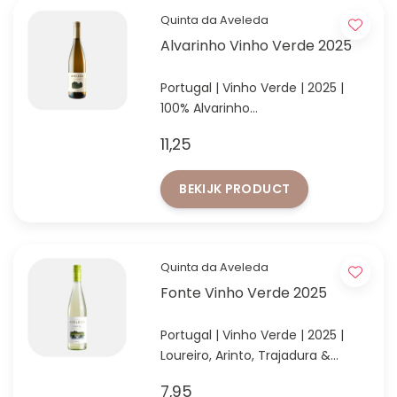
Quinta da Aveleda
Alvarinho Vinho Verde 2025
Portugal | Vinho Verde | 2025 |
100% Alvarinho
'Best buy' volgens Wine
11,25
Enthusiast
BEKIJK PRODUCT
Quinta da Aveleda
Fonte Vinho Verde 2025
Portugal | Vinho Verde | 2025 |
Loureiro, Arinto, Trajadura &
Fernão Pires
7,95
Profiteer van extra korting vanaf