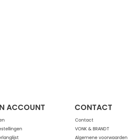
FACEBOOK
INSTAGRAM
JN ACCOUNT
CONTACT
gen
Contact
estellingen
VONK & BRANDT
rlanglijst
Algemene voorwaarden