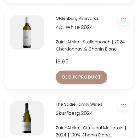
Oldenburg Vineyards
<CL White 2024
Zuid-Afrika | Stellenbosch | 2024 |
Chardonnay & Chenin Blanc
Beste verkochte witte wijn op de
18,95
najaarsproeverij '23
BEKIJK PRODUCT
The Sadie Family Wines
Skurfberg 2024
Zuid-Afrika | Citrusdal Mountain |
2024 | 100% Chenin Blanc