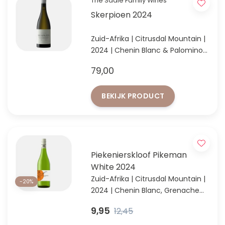
The Sadie Family Wines
Skerpioen 2024
Zuid-Afrika | Citrusdal Mountain |
2024 | Chenin Blanc & Palomino
Chenin Blanc & Palomino van de
79,00
iconische Mad-Max-vineyard
BEKIJK PRODUCT
Piekenierskloof Pikeman
White 2024
Zuid-Afrika | Citrusdal Mountain |
-20%
2024 | Chenin Blanc, Grenache
Blanc & Palomino
9,95
12,45
Nu met 20% korting! Zolang de