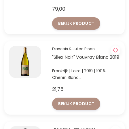
Iconische Chenin Blanc uit
79,00
Citrusdal Mountain
BEKIJK PRODUCT
Francois & Julien Pinon
"Silex Noir" Vouvray Blanc 2019
Frankrijk | Loire | 2019 | 100%
Chenin Blanc
Chenin Blanc van zeldzame
21,75
zwarte vuursteen bodem. Een
must-try!
BEKIJK PRODUCT