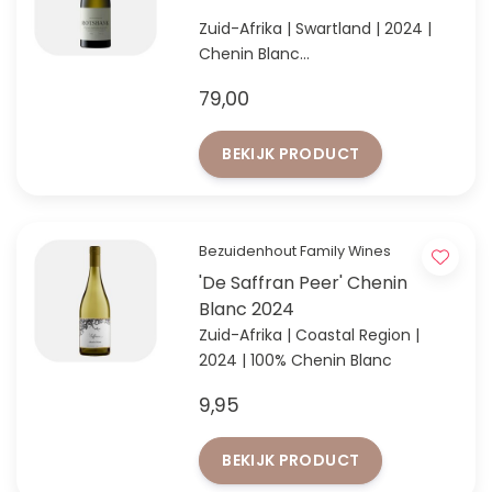
Zuid-Afrika | Swartland | 2024 |
Chenin Blanc
Pure Swartland Chenin Blanc van
79,00
granietbodems
BEKIJK PRODUCT
Bezuidenhout Family Wines
'De Saffran Peer' Chenin
Blanc 2024
Zuid-Afrika | Coastal Region |
2024 | 100% Chenin Blanc
9,95
BEKIJK PRODUCT