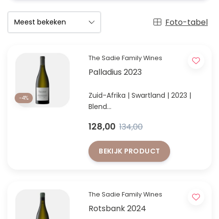
Foto-tabel
The Sadie Family Wines
Palladius 2023
Zuid-Afrika | Swartland | 2023 |
-4%
Blend
Palladius 2023 – een meesterlijke
128,00
134,00
expressie van Swartland’s witte
blend met lengte en finesse.
BEKIJK PRODUCT
The Sadie Family Wines
Rotsbank 2024