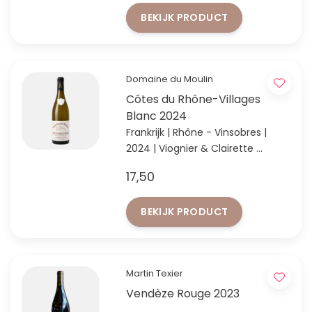
BEKIJK PRODUCT
Domaine du Moulin
Côtes du Rhône-Villages
Blanc 2024
Frankrijk | Rhône - Vinsobres |
2024 | Viognier & Clairette
Mini-Condrieu met top
17,50
prijs/kwaliteitverhouding!
BEKIJK PRODUCT
Martin Texier
Vendèze Rouge 2023