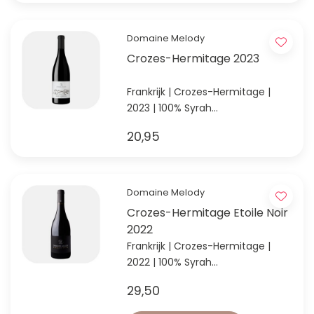
Domaine Melody
Crozes-Hermitage 2023
Frankrijk | Crozes-Hermitage |
2023 | 100% Syrah
Elegante stijl Syrah uit de Noord-
20,95
Rhône
Domaine Melody
Crozes-Hermitage Etoile Noir
2022
Frankrijk | Crozes-Hermitage |
2022 | 100% Syrah
Crozes-Hermitage met de allure
29,50
van een Hermitage