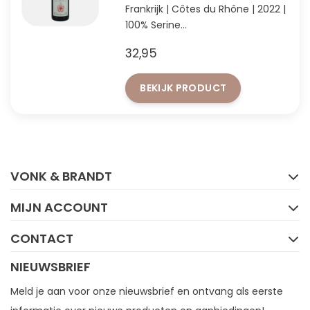
Frankrijk | Côtes du Rhône | 2022 |
100% Serine
Ongefilterde biologische Rhône
32,95
van oude wijnstokken
BEKIJK PRODUCT
FACEBOOK
INSTAGRAM
VONK & BRANDT
MIJN ACCOUNT
CONTACT
NIEUWSBRIEF
Meld je aan voor onze nieuwsbrief en ontvang als eerste