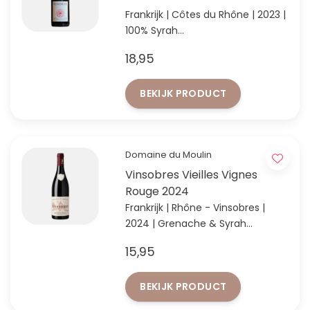
Frankrijk | Côtes du Rhône | 2023 |
100% Syrah
Bio Rhône met minimale
18,95
interventie
BEKIJK PRODUCT
Domaine du Moulin
Vinsobres Vieilles Vignes
Rouge 2024
Frankrijk | Rhône - Vinsobres |
2024 | Grenache & Syrah
Krachtige Vinsobres van oude
15,95
stokken met Grenache en Syrah.
BEKIJK PRODUCT