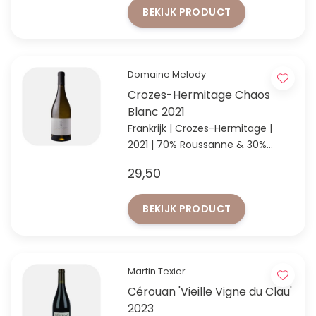
BEKIJK PRODUCT
Domaine Melody
Crozes-Hermitage Chaos
Blanc 2021
Frankrijk | Crozes-Hermitage |
2021 | 70% Roussanne & 30%
Marsanne
29,50
Biologische witte topwijn uit de
Noord-Rhône
BEKIJK PRODUCT
Martin Texier
Cérouan 'Vieille Vigne du Clau'
2023