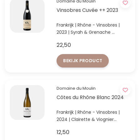
Domaine du Moulin
Vinsobres Cuvée ++ 2023
Frankrijk | Rhône - Vinsobres |
2023 | Syrah & Grenache
Vol, kruidig en geconcentreerd
22,50
met donker fruit.
BEKIJK PRODUCT
Domaine du Moulin
Côtes du Rhône Blanc 2024
Frankrijk | Rhône - Vinsobres |
2024 | Clairette & Viognier
CdR met uitstekende
12,50
prijs/kwaliteit!