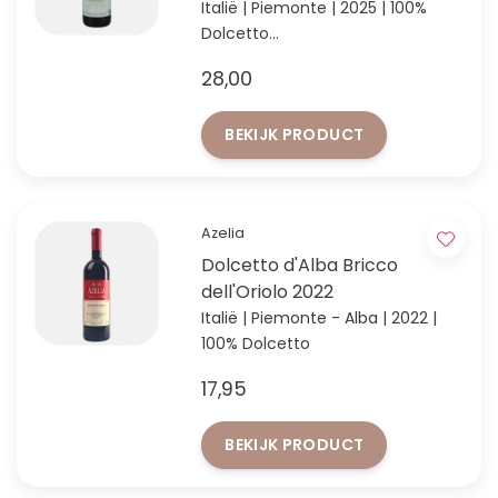
Italië | Piemonte | 2025 | 100%
Dolcetto
Cristina Prandi – het nieuwe
28,00
talent van Piemonte in
authentieke wijnen.
BEKIJK PRODUCT
Azelia
Dolcetto d'Alba Bricco
dell'Oriolo 2022
Italië | Piemonte - Alba | 2022 |
100% Dolcetto
17,95
BEKIJK PRODUCT