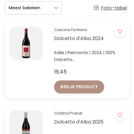
Foto-tabel
Cascina Fontana
Dolcetto d'Alba 2024
Italië | Piemonte | 2024 | 100%
Dolcetto
Fruitige rode wijn uit de Langhe,
19,45
perfect bij antipasti
BEKIJK PRODUCT
Cristina Prandi
Dolcetto d'Alba 2025