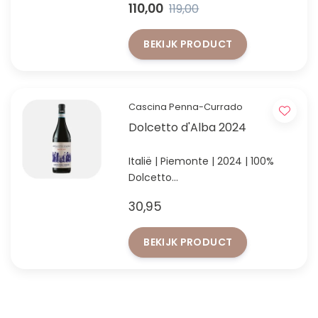
110,00
119,00
BEKIJK PRODUCT
Cascina Penna-Currado
Dolcetto d'Alba 2024
Italië | Piemonte | 2024 | 100%
Dolcetto
Sappige, elegante rode wijn van
30,95
Luca Currado Vietti
BEKIJK PRODUCT
FACEBOOK
INSTAGRAM