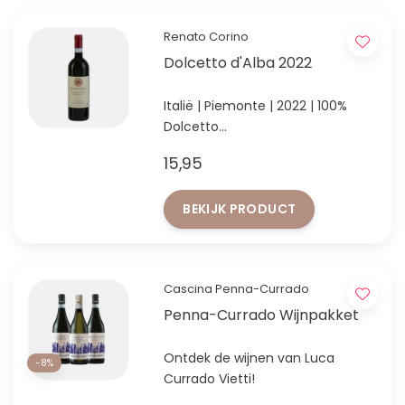
Renato Corino
Dolcetto d'Alba 2022
Italië | Piemonte | 2022 | 100%
Dolcetto
De beste Dolcetto die wij ooit
15,95
hebben geproefd!
BEKIJK PRODUCT
Cascina Penna-Currado
Penna-Currado Wijnpakket
Ontdek de wijnen van Luca
-8%
Currado Vietti!