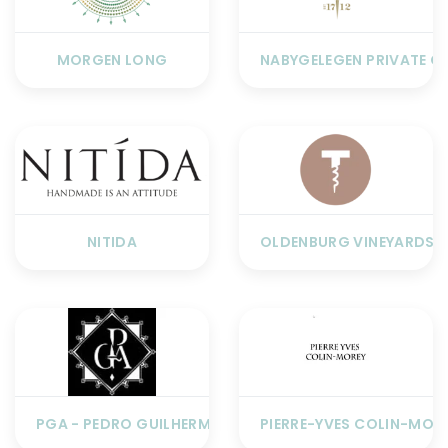
MORGEN LONG
NABYGELEGEN PRIVATE C
NITIDA
OLDENBURG VINEYARDS
PGA - PEDRO GUILHERME ANDRADE
PIERRE-YVES COLIN-MOR