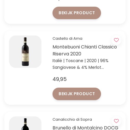
BEKIJK PRODUCT
Castello di Ama
Montebuoni Chianti Classico
Riserva 2020
Italië | Toscane | 2020 | 96%
Sangiovese & 4% Merlot
Chianti Classico Riserva van
49,95
topdomein Castello di Ama
BEKIJK PRODUCT
Canalicchio di Sopra
Brunello di Montalcino DOCG