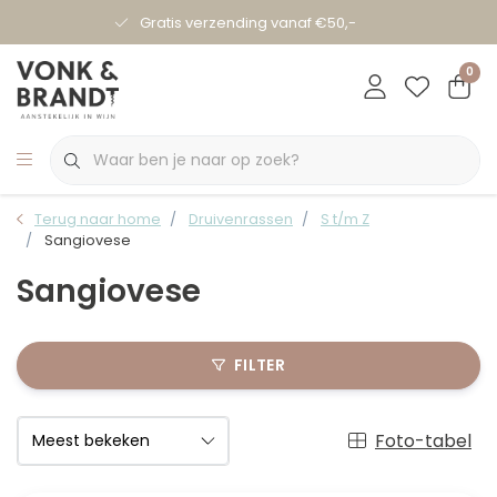
Gratis verzending vanaf €50,-
0
Terug naar home
Druivenrassen
S t/m Z
Sangiovese
Sangiovese
FILTER
Foto-tabel