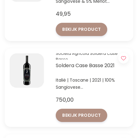
Sangiovese & 5% Merlot
Chianti Classico Riserva van
49,95
topdomein Castello di Ama
BEKIJK PRODUCT
Società Agricola Soldera Case
Basse
Soldera Case Basse 2021
Italië | Toscane | 2021 | 100%
Sangiovese
Zeldzaam, compromisloos en
750,00
wereldwijd tot de absolute top
gerekend.
BEKIJK PRODUCT