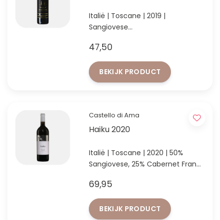
Italië | Toscane | 2019 |
Sangiovese
Rijke, complexe Sangiovese uit
47,50
Montalcino
BEKIJK PRODUCT
Castello di Ama
Haiku 2020
Italië | Toscane | 2020 | 50%
Sangiovese, 25% Cabernet Franc
& 25% Merlot
69,95
Supertuscan van topdomein
Castello di Ama uit Toscane
BEKIJK PRODUCT