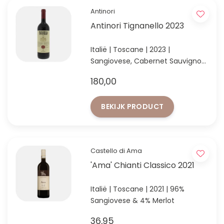
Antinori
Antinori Tignanello 2023
Italië | Toscane | 2023 |
Sangiovese, Cabernet Sauvignon
& Cabernet Franc
180,00
Verfijnde Toscaanse kracht met
zijdezachte tannines en
BEKIJK PRODUCT
indrukwekkende lengte
Castello di Ama
'Ama' Chianti Classico 2021
Italië | Toscane | 2021 | 96%
Sangiovese & 4% Merlot
36,95