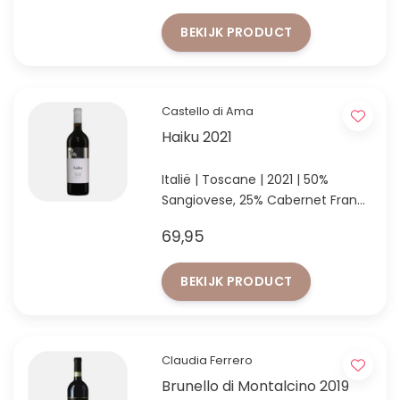
BEKIJK PRODUCT
Castello di Ama
Haiku 2021
Italië | Toscane | 2021 | 50%
Sangiovese, 25% Cabernet Franc
& 25% Merlot
69,95
Supertuscan van topdomein
Castello di Ama uit Toscane
BEKIJK PRODUCT
Claudia Ferrero
Brunello di Montalcino 2019