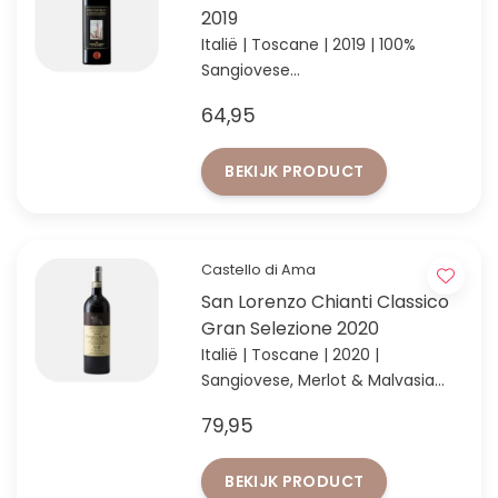
2019
Italië | Toscane | 2019 | 100%
Sangiovese
Top-Brunello van waanzinnige
64,95
vintage 2019
BEKIJK PRODUCT
Castello di Ama
San Lorenzo Chianti Classico
Gran Selezione 2020
Italië | Toscane | 2020 |
Sangiovese, Merlot & Malvasia
Nera
79,95
Chianti Classico Gran Selezione
van topdomein Castello di Ama
BEKIJK PRODUCT