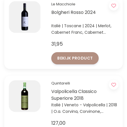
Le Macchiole
Bolgheri Rosso 2024
Italië | Toscane | 2024 | Merlot,
Cabernet Franc, Cabernet
Sauvignon, Syrah & Sangiovese
31,95
Moderne stijl Bolgheri: elegantie,
rijp rood fruit en verfijnde
BEKIJK PRODUCT
kruidigheid.
Quintarelli
Valpolicella Classico
Superiore 2018
Italië | Veneto - Valpolicella | 2018
| O.a. Corvina, Corvinone,
Rondinella & Cabernet Sauvignon
127,00
De top onder de Valpolicella’s!