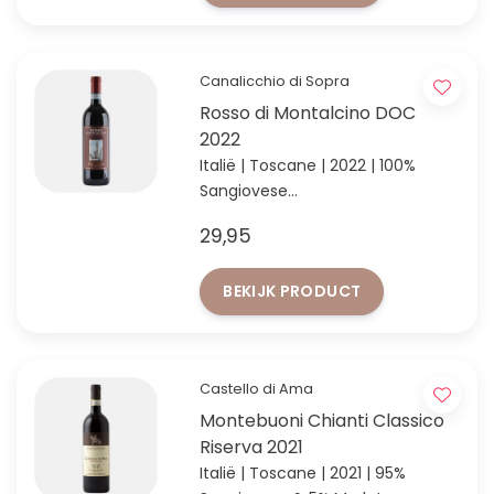
Canalicchio di Sopra
Rosso di Montalcino DOC
2022
Italië | Toscane | 2022 | 100%
Sangiovese
Het broertje van de Brunello met
29,95
een fantastische verhouding
tussen prijs & kwaliteit
BEKIJK PRODUCT
Castello di Ama
Montebuoni Chianti Classico
Riserva 2021
Italië | Toscane | 2021 | 95%