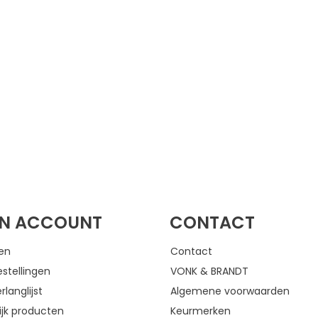
FACEBOOK
INSTAGRAM
JN ACCOUNT
CONTACT
gen
Contact
estellingen
VONK & BRANDT
rlanglijst
Algemene voorwaarden
ijk producten
Keurmerken