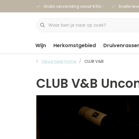
Gratis verzending vanaf €50,-
Snelle lev
Wijn
Herkomstgebied
Druivenrasse
Terug naar home
CLUB V&B
CLUB V&B Unco