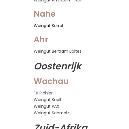
Weingut Am Stein – VDP
Nahe
Weingut Korrel
Ahr
Weingut Bertram Baltes
Oostenrijk
Wachau
FX Pichler
Weingut Knoll
Weingut PAX
Weingut Schmelz
Zuid-Afrika