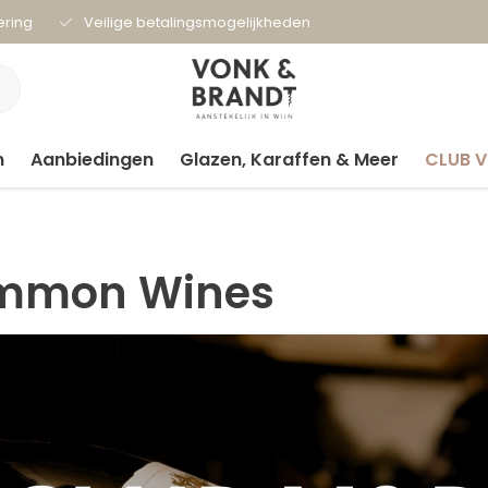
ering
Veilige betalingsmogelijkheden
n
Aanbiedingen
Glazen, Karaffen & Meer
CLUB 
mmon Wines