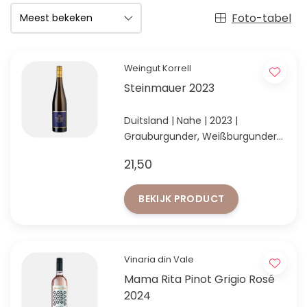
Foto-tabel
Weingut Korrell
Steinmauer 2023
Duitsland | Nahe | 2023 |
Grauburgunder, Weißburgunder
& Chardonnay
21,50
STEINMAUER Burgundercuvée:
elegante bio-cuvée met peer,
BEKIJK PRODUCT
brioche, fijne romigheid en frisse
spanning
Vinaria din Vale
Mama Rita Pinot Grigio Rosé
2024