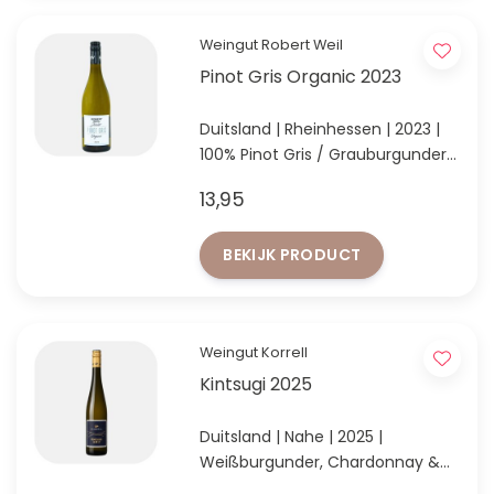
Weingut Robert Weil
Pinot Gris Organic 2023
Duitsland | Rheinhessen | 2023 |
100% Pinot Gris / Grauburgunder
Bourgondische Rheinhessen-wijn
13,95
uit de kelders van Robert Weil
BEKIJK PRODUCT
Weingut Korrell
Kintsugi 2025
Duitsland | Nahe | 2025 |
Weißburgunder, Chardonnay &
Grauburgunder,