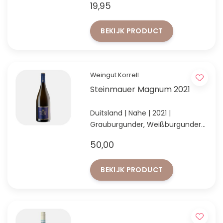
19,95
Elegante witte cuvée met citrus,
finesse en mineraliteit
BEKIJK PRODUCT
Weingut Korrell
Steinmauer Magnum 2021
Duitsland | Nahe | 2021 |
Grauburgunder, Weißburgunder
& Chardonnay
50,00
Prachtig op dronk!
BEKIJK PRODUCT