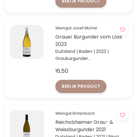
BEKIJK PRODUCT
Weingut Josef Michel
Grauer Burgunder vom Löss
2023
Duitsland | Baden | 2023 |
Grauburgunder
Witte wijn uit de Kaiserstuhl met
16,50
rijp fruit, mineraliteit en verfijnde
balans.
BEKIJK PRODUCT
Weingut Ehrlenbach
Reicholzheimer Grau- &
Weissburgunder 2021
Duitsland | Baden | 2021 | Pinot