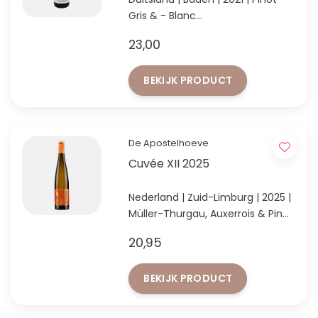
Gris & - Blanc
'Entdeckung des Jahres' in Baden
23,00
volgens VINUM 2024
BEKIJK PRODUCT
De Apostelhoeve
Cuvée XII 2025
Nederland | Zuid-Limburg | 2025 |
Müller-Thurgau, Auxerrois & Pinot
Gris
20,95
De beste witte wijn van eigen
bodem!
BEKIJK PRODUCT