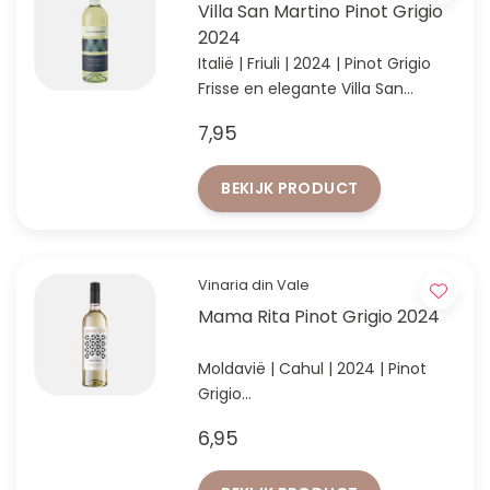
Villa San Martino Pinot Grigio
2024
Italië | Friuli | 2024 | Pinot Grigio
Frisse en elegante Villa San
Martino Pinot Grigio 2024 uit Friuli,
7,95
Italië
BEKIJK PRODUCT
Vinaria din Vale
Mama Rita Pinot Grigio 2024
Moldavië | Cahul | 2024 | Pinot
Grigio
Profiteer van extra korting vanaf
6,95
12 flessen!