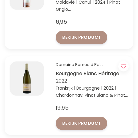
Moldavië | Cahul | 2024 | Pinot
Grigio
Profiteer van extra korting vanaf
6,95
12 flessen!
BEKIJK PRODUCT
Domaine Romuald Petit
Bourgogne Blanc Héritage
2022
Frankrijk | Bourgogne | 2022 |
Chardonnay, Pinot Blanc & Pinot
Beurot
19,95
Unieke Bourgone-blend
BEKIJK PRODUCT