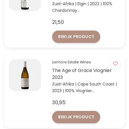
Zuid-Afrika | Elgin | 2023 | 100%
Chardonnay
"Cool Climate" Chardonnay uit
21,50
Zuid-Afrika
BEKIJK PRODUCT
Lismore Estate Wines
The Age of Grace Viognier
2023
Zuid-Afrika | Cape South Coast |
2023 | 100% Viognier
Houtgerijpt, aromatisch en
30,95
verfijnd!
BEKIJK PRODUCT