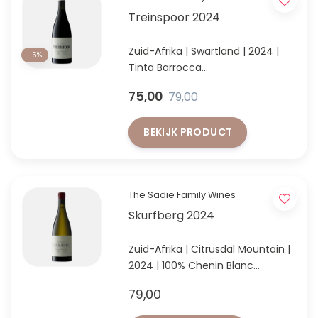
Treinspoor 2024
Zuid-Afrika | Swartland | 2024 |
-5%
Tinta Barrocca
Tinta Barocca: complex, gelaagd
75,00
79,00
en met veel bewaarpotentieel.
BEKIJK PRODUCT
The Sadie Family Wines
Skurfberg 2024
Zuid-Afrika | Citrusdal Mountain |
2024 | 100% Chenin Blanc
Iconische Chenin Blanc uit
79,00
Citrusdal Mountain