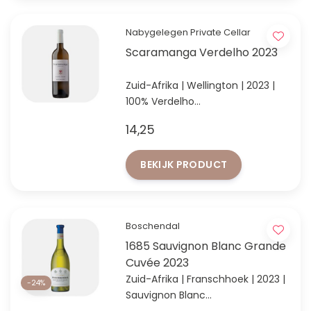
Nabygelegen Private Cellar
Scaramanga Verdelho 2023
Zuid-Afrika | Wellington | 2023 |
100% Verdelho
Unieke Zuid-Afrikaanse volle
14,25
witte wijn van Verdelho
BEKIJK PRODUCT
Boschendal
1685 Sauvignon Blanc Grande
Cuvée 2023
Zuid-Afrika | Franschhoek | 2023 |
-24%
Sauvignon Blanc