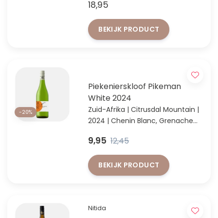
18,95
Ons meest verkochte rood op de
najaarsproeverij '23
BEKIJK PRODUCT
Piekenierskloof Pikeman
White 2024
Zuid-Afrika | Citrusdal Mountain |
-20%
2024 | Chenin Blanc, Grenache
Blanc & Palomino
9,95
12,45
Nu met 20% korting! Zolang de
voorraad strekt
BEKIJK PRODUCT
Nitida