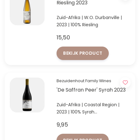
Riesling 2023
Zuid-Afrika | W.O. Durbanville |
2023 | 100% Riesling
15,50
BEKIJK PRODUCT
Bezuidenhout Family Wines
'De Saffran Peer' Syrah 2023
Zuid-Afrika | Coastal Region |
2023 | 100% Syrah
Sappige, kruidige Syrah met
9,95
tonen van bramen, zwarte bes
en peper.