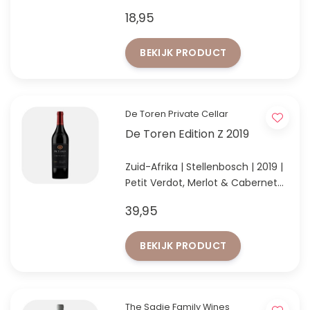
Beste verkochte witte wijn op de
18,95
najaarsproeverij '23
BEKIJK PRODUCT
De Toren Private Cellar
De Toren Edition Z 2019
Zuid-Afrika | Stellenbosch | 2019 |
Petit Verdot, Merlot & Cabernet
Franc
39,95
Elegante Zuid-Afrikaanse
Bordeaux-blend met rijp rood
BEKIJK PRODUCT
fruit, zijdeachtige structuur en
verfijnde houttonen.
The Sadie Family Wines