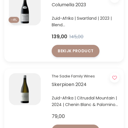
Columella 2023
Zuid-Afrika | Swartland | 2023 |
-4%
Blend
Columella 2023 – een
139,00
145,00
meesterlijke expressie van
Swartland-terroir in elke laag.
BEKIJK PRODUCT
The Sadie Family Wines
Skerpioen 2024
Zuid-Afrika | Citrusdal Mountain |
2024 | Chenin Blanc & Palomino
Chenin Blanc & Palomino van de
79,00
iconische Mad-Max-vineyard