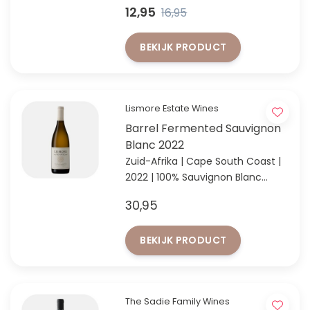
De #1 wijn van Boschendal
12,95
16,95
BEKIJK PRODUCT
Lismore Estate Wines
Barrel Fermented Sauvignon
Blanc 2022
Zuid-Afrika | Cape South Coast |
2022 | 100% Sauvignon Blanc
Elegante, volle en perfect
30,95
gebalanceerde wijn!
BEKIJK PRODUCT
The Sadie Family Wines