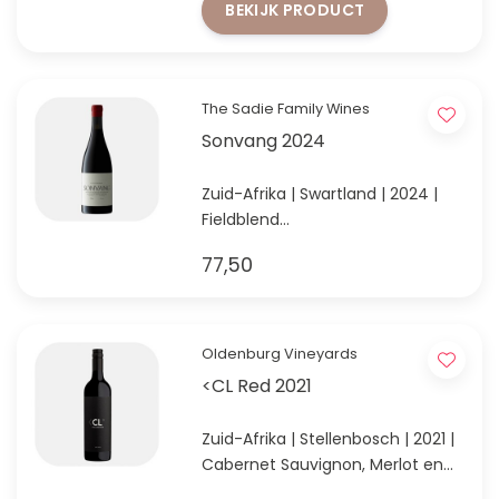
BEKIJK PRODUCT
The Sadie Family Wines
Sonvang 2024
Zuid-Afrika | Swartland | 2024 |
Fieldblend
Eben Sadie's nieuwste wijn - een
77,50
fieldblend met "futuristische"
druivenrassen
Oldenburg Vineyards
<CL Red 2021
Zuid-Afrika | Stellenbosch | 2021 |
Cabernet Sauvignon, Merlot en
Cabernet Franc