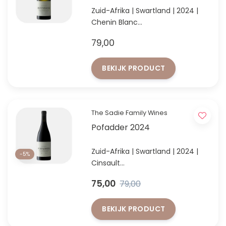
Zuid-Afrika | Swartland | 2024 |
Chenin Blanc
Pure Swartland Chenin Blanc van
79,00
granietbodems
BEKIJK PRODUCT
The Sadie Family Wines
Pofadder 2024
Zuid-Afrika | Swartland | 2024 |
-5%
Cinsault
Pofadder 2024 – Swartland
75,00
79,00
Cinsault van intens fruit en
elegante structuur
BEKIJK PRODUCT