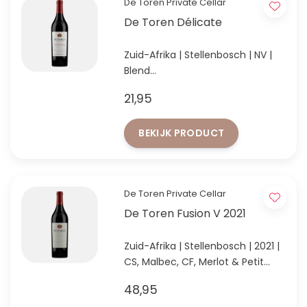
De Toren Private Cellar
De Toren Délicate
Zuid-Afrika | Stellenbosch | NV |
Blend
Frisse Zuid-Afrikaanse rode blend
21,95
van meerdere jaargangen met
rood fruit en zachte tannines
BEKIJK PRODUCT
De Toren Private Cellar
De Toren Fusion V 2021
Zuid-Afrika | Stellenbosch | 2021 |
CS, Malbec, CF, Merlot & Petit
Verdot
48,95
Krachtige Zuid-Afrikaanse