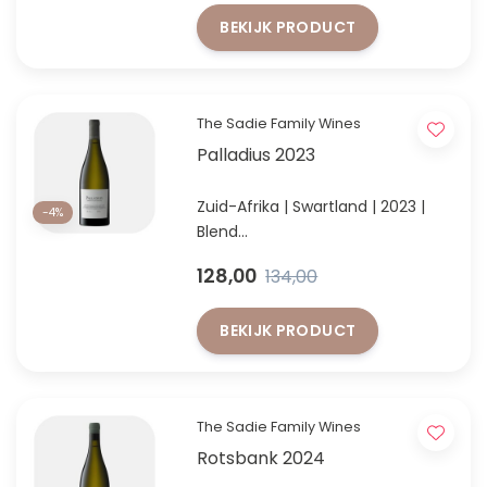
Bordeaux-blend met rijp bosfruit,
BEKIJK PRODUCT
specerijen en elegante
houttonen
The Sadie Family Wines
Palladius 2023
Zuid-Afrika | Swartland | 2023 |
-4%
Blend
Palladius 2023 – een meesterlijke
128,00
134,00
expressie van Swartland’s witte
blend met lengte en finesse.
BEKIJK PRODUCT
The Sadie Family Wines
Rotsbank 2024