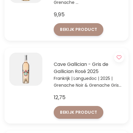
Grenache
Verleidelijk lekkere Zuid-Franse
9,95
rosé
BEKIJK PRODUCT
Cave Gallician - Gris de
Gallician Rosé 2025
Frankrijk | Languedoc | 2025 |
Grenache Noir & Grenache Gris
Frisse, lichtroze rosé uit Zuid-
12,75
Frankrijk
BEKIJK PRODUCT