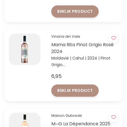
BEKIJK PRODUCT
Vinaria din Vale
Mama Rita Pinot Grigio Rosé
2024
Moldavië | Cahul | 2024 | Pinot
Grigio
Profiteer van extra korting vanaf
6,95
12 flessen!
BEKIJK PRODUCT
Maison Gutowski
M─G La Dépendance 2025