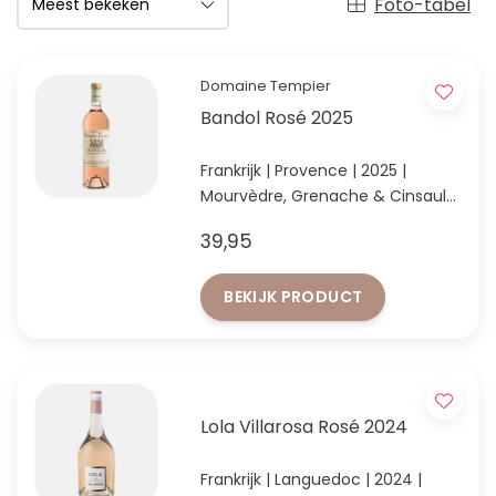
Foto-tabel
Domaine Tempier
Bandol Rosé 2025
Frankrijk | Provence | 2025 |
Mourvèdre, Grenache & Cinsault
Domaine Tempier Rosé 2025 uit
39,95
Bandol – iconische Provencewijn
BEKIJK PRODUCT
Lola Villarosa Rosé 2024
Frankrijk | Languedoc | 2024 |