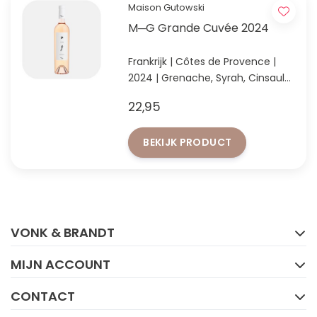
Maison Gutowski
M─G Grande Cuvée 2024
Frankrijk | Côtes de Provence |
2024 | Grenache, Syrah, Cinsault
& Rolle
22,95
Rosé met florale aroma’s, perzik,
rood fruit en een elegante
BEKIJK PRODUCT
minerale afdronk.
FACEBOOK
INSTAGRAM
VONK & BRANDT
MIJN ACCOUNT
CONTACT