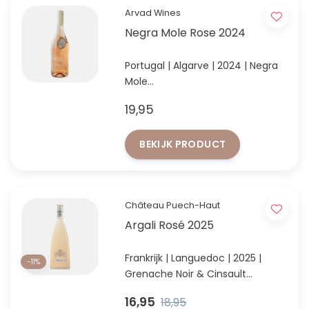
Arvad Wines
Negra Mole Rose 2024
Portugal | Algarve | 2024 | Negra
Mole
Waanzinnige rosé van Negra
19,95
Mole, 8 maanden gerijpt in
traditionele terracotta amforen!
BEKIJK PRODUCT
Château Puech-Haut
Argali Rosé 2025
Frankrijk | Languedoc | 2025 |
-11%
Grenache Noir & Cinsault
Verfijnde Zuid-Franse rosé met
16,95
18,95
fris fruit en finesse