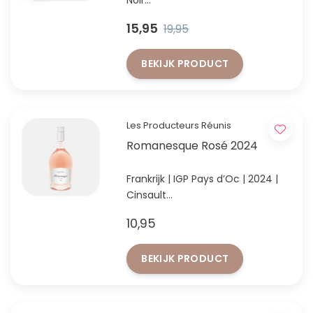
Noir
Frisse Ahr Spätburgunder‑rosé.
15,95
19,95
BEKIJK PRODUCT
Les Producteurs Réunis
Romanesque Rosé 2024
Frankrijk | IGP Pays d’Oc | 2024 |
Cinsault
Zonnig, fris en onweerstaanbaar
10,95
doordrinkbaar - ontdek
Romanesque Rosé.
BEKIJK PRODUCT