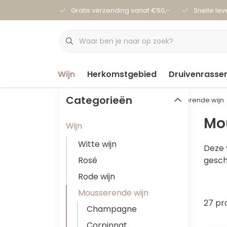
Gratis verzending vanaf €50,-
Snelle lev
Wijn
Herkomstgebied
Druivenrasse
Categorieën
Terug naar home
Wijn
Mousserende wijn
Mo
Wijn
Witte wijn
Deze 
Rosé
gesch
Rode wijn
Mousserende wijn
27 pr
Champagne
Corpinnat