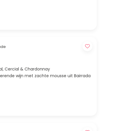
ade
al | Bairrada | NV | Bical, Cercial & Chardonnay
serende wijn met zachte mousse uit Bairrada