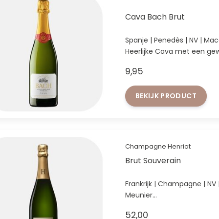
Cava Bach Brut
Spanje | Penedès | NV | Mac
Heerlijke Cava met een gewe
9,95
BEKIJK PRODUCT
Champagne Henriot
Brut Souverain
Frankrijk | Champagne | NV
Meunier
Een Champagne met klasse en
52,00
elegant.