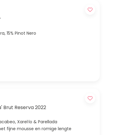
y
era, 15% Pinot Nero
a' Brut Reserva 2022
acabeo, Xarel·lo & Parellada
 met fijne mousse en romige lengte