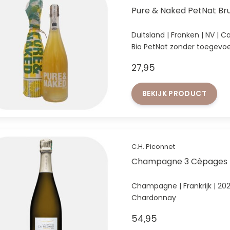
Pure & Naked PetNat Br
Duit
Bio PetNat zonder toegev
27,95
BEKIJK PRODUCT
C.H. Piconnet
Champagne 3 Cèpages B
Champagne | Frankrijk | 202
Chardonnay
54,95