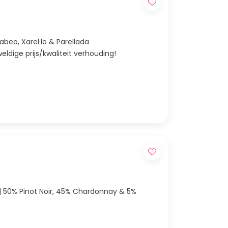
abeo, Xarel·lo & Parellada
ldige prijs/kwaliteit verhouding!
 | 50% Pinot Noir, 45% Chardonnay & 5%
 karakter — verfijnd, fris en tijdloos