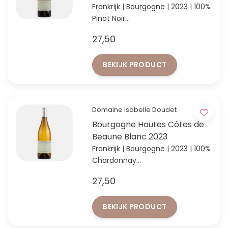
Frankrijk | Bourgogne | 2023 | 100%
Pinot Noir
Elegante stijl Bourgogne van
27,50
Isabelle Doudet
BEKIJK PRODUCT
Domaine Isabelle Doudet
Bourgogne Hautes Côtes de
Beaune Blanc 2023
Frankrijk | Bourgogne | 2023 | 100%
Chardonnay
Elegante stijl Bourgogne met
27,50
aroma's van citrusfruit &
vuursteen
BEKIJK PRODUCT