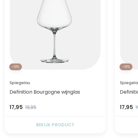
-10%
-10%
Spiegelau
Spiegel
Definition Bourgogne wijnglas
Definit
17,95
17,95
19,95
1
BEKIJK PRODUCT