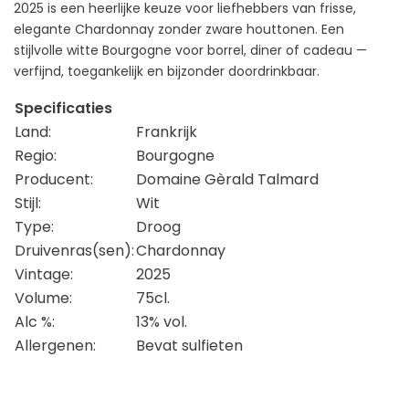
2025 is een heerlijke keuze voor liefhebbers van frisse,
elegante Chardonnay zonder zware houttonen. Een
stijlvolle witte Bourgogne voor borrel, diner of cadeau —
verfijnd, toegankelijk en bijzonder doordrinkbaar.
Specificaties
Land:
Frankrijk
Regio:
Bourgogne
Producent:
Domaine Gèrald Talmard
Stijl:
Wit
Type:
Droog
Druivenras(sen):
Chardonnay
Vintage:
2025
Volume:
75cl.
Alc %:
13% vol.
Allergenen:
Bevat sulfieten
FACEBOOK
INSTAGRAM