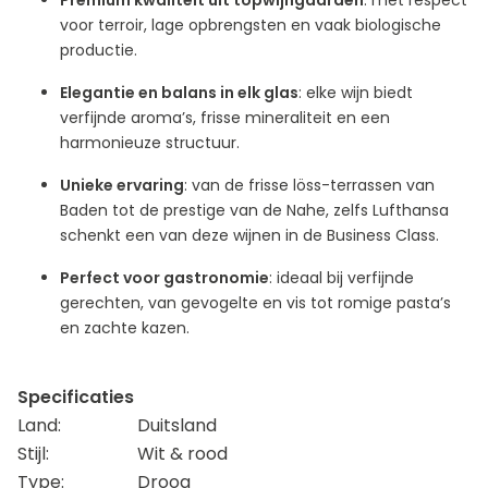
Premium kwaliteit uit topwijngaarden
: met respect
voor terroir, lage opbrengsten en vaak biologische
productie.
Elegantie en balans in elk glas
: elke wijn biedt
verfijnde aroma’s, frisse mineraliteit en een
harmonieuze structuur.
Unieke ervaring
: van de frisse löss-terrassen van
Baden tot de prestige van de Nahe, zelfs Lufthansa
schenkt een van deze wijnen in de Business Class.
Perfect voor gastronomie
: ideaal bij verfijnde
gerechten, van gevogelte en vis tot romige pasta’s
en zachte kazen.
Specificaties
Land:
Duitsland
Stijl:
Wit & rood
Type:
Droog