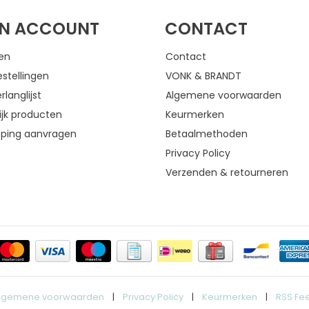
JN ACCOUNT
CONTACT
gen
Contact
estellingen
VONK & BRANDT
rlanglijst
Algemene voorwaarden
ijk producten
Keurmerken
eping aanvragen
Betaalmethoden
Privacy Policy
Verzenden & retourneren
lgemene voorwaarden
|
Privacy Policy
|
Keurmerken
|
RSS Fe