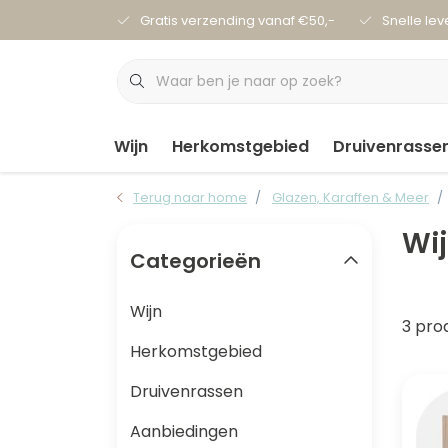
Gratis verzending vanaf €50,-
Snelle lev
Wijn
Herkomstgebied
Druivenrasse
Terug naar home
Glazen, Karaffen & Meer
Wij
Categorieën
Wijn
3 pro
Herkomstgebied
Druivenrassen
Aanbiedingen