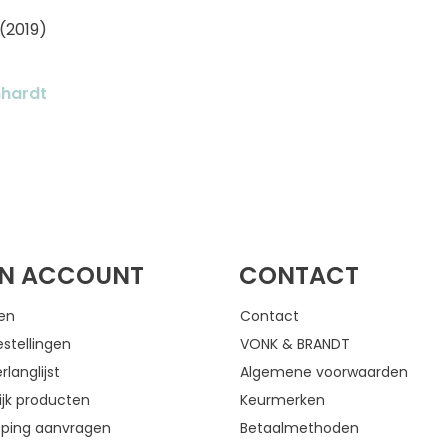
(2019)
nhardt
FACEBOOK
INSTAGRAM
JN ACCOUNT
CONTACT
gen
Contact
estellingen
VONK & BRANDT
rlanglijst
Algemene voorwaarden
ijk producten
Keurmerken
eping aanvragen
Betaalmethoden