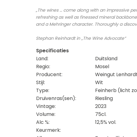
„The wines … come along with an impressive perso
refreshing as well as finessed mineral backbone
and a Mehringer character. Thoroughly a discov
Stephan Reinhardt in „The Wine Advocate“
Specificaties
Land:
Duitsland
Regio:
Mosel
Producent:
Weingut Lenhard
Stijl:
Wit
Type:
Feinherb (licht z
Druivenras(sen):
Riesling
Vintage:
2023
Volume:
75cl.
Alc %:
12,5% vol.
Keurmerk: