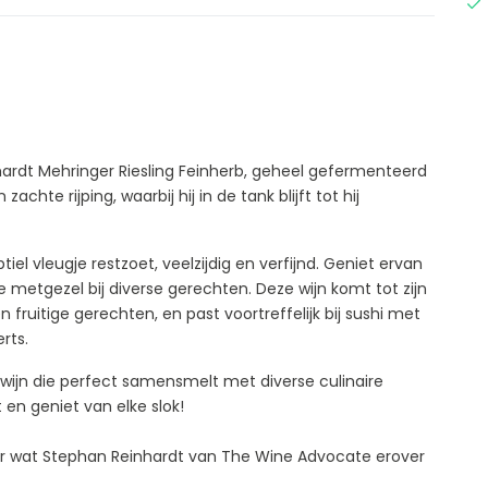
ardt Mehringer Riesling Feinherb, geheel gefermenteerd
achte rijping, waarbij hij in de tank blijft tot hij
iel vleugje restzoet, veelzijdig en verfijnd. Geniet ervan
e metgezel bij diverse gerechten. Deze wijn komt tot zijn
en fruitige gerechten, en past voortreffelijk bij sushi met
rts.
 wijn die perfect samensmelt met diverse culinaire
t en geniet van elke slok!
onder wat Stephan Reinhardt van The Wine Advocate erover