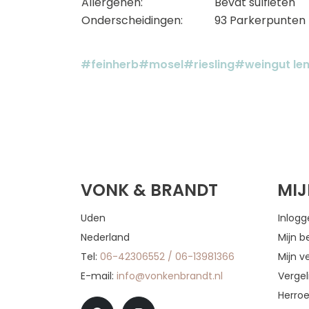
Allergenen:
Bevat sulfieten
Onderscheidingen:
93 Parkerpunten 
#feinherb
#mosel
#riesling
#weingut le
VONK & BRANDT
MI
Uden
Inlog
Nederland
Mijn b
Tel:
06-42306552 / 06-13981366
Mijn ve
E-mail:
info@vonkenbrandt.nl
Vergel
Herro