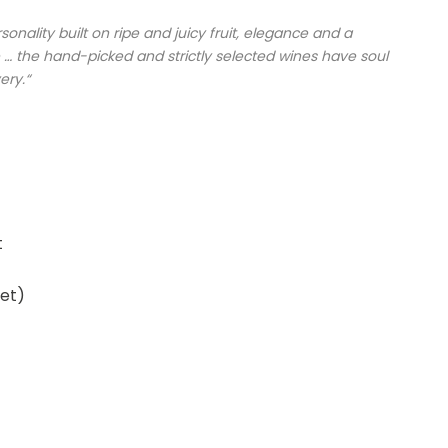
nality built on ripe and juicy fruit, elegance and a
 … the hand-picked and strictly selected wines have soul
ery.“
t
oet)