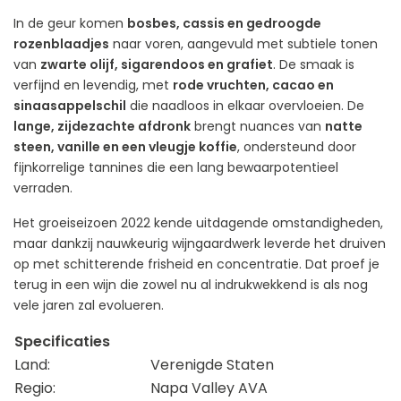
In de geur komen
bosbes, cassis en gedroogde
rozenblaadjes
naar voren, aangevuld met subtiele tonen
van
zwarte olijf, sigarendoos en grafiet
. De smaak is
verfijnd en levendig, met
rode vruchten, cacao en
sinaasappelschil
die naadloos in elkaar overvloeien. De
lange, zijdezachte afdronk
brengt nuances van
natte
steen, vanille en een vleugje koffie
, ondersteund door
fijnkorrelige tannines die een lang bewaarpotentieel
verraden.
Het groeiseizoen 2022 kende uitdagende omstandigheden,
maar dankzij nauwkeurig wijngaardwerk leverde het druiven
op met schitterende frisheid en concentratie. Dat proef je
terug in een wijn die zowel nu al indrukwekkend is als nog
vele jaren zal evolueren.
Specificaties
Land:
Verenigde Staten
Regio:
Napa Valley AVA