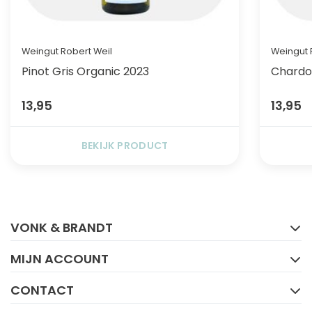
Weingut Robert Weil
Weingut 
Pinot Gris Organic 2023
Chardo
13,95
13,95
BEKIJK PRODUCT
FACEBOOK
INSTAGRAM
VONK & BRANDT
MIJN ACCOUNT
CONTACT