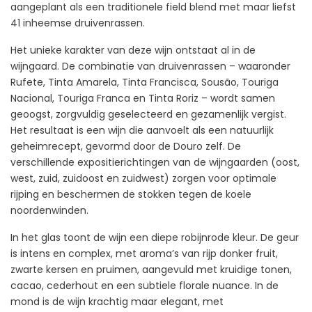
aangeplant als een traditionele field blend met maar liefst
41 inheemse druivenrassen.
Het unieke karakter van deze wijn ontstaat al in de
wijngaard. De combinatie van druivenrassen – waaronder
Rufete, Tinta Amarela, Tinta Francisca, Sousão, Touriga
Nacional, Touriga Franca en Tinta Roriz – wordt samen
geoogst, zorgvuldig geselecteerd en gezamenlijk vergist.
Het resultaat is een wijn die aanvoelt als een natuurlijk
geheimrecept, gevormd door de Douro zelf. De
verschillende expositierichtingen van de wijngaarden (oost,
west, zuid, zuidoost en zuidwest) zorgen voor optimale
rijping en beschermen de stokken tegen de koele
noordenwinden.
In het glas toont de wijn een diepe robijnrode kleur. De geur
is intens en complex, met aroma’s van rijp donker fruit,
zwarte kersen en pruimen, aangevuld met kruidige tonen,
cacao, cederhout en een subtiele florale nuance. In de
mond is de wijn krachtig maar elegant, met