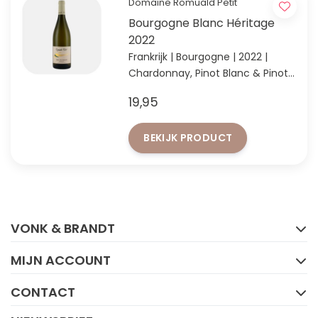
Domaine Romuald Petit
Bourgogne Blanc Héritage
2022
Frankrijk | Bourgogne | 2022 |
Chardonnay, Pinot Blanc & Pinot
Beurot
19,95
Unieke Bourgone-blend
BEKIJK PRODUCT
FACEBOOK
INSTAGRAM
VONK & BRANDT
MIJN ACCOUNT
CONTACT