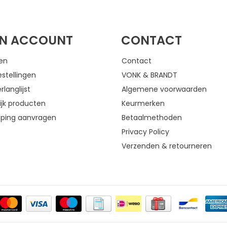
FACEBOOK
INSTAGRAM
JN ACCOUNT
CONTACT
gen
Contact
estellingen
VONK & BRANDT
rlanglijst
Algemene voorwaarden
ijk producten
Keurmerken
eping aanvragen
Betaalmethoden
Privacy Policy
Verzenden & retourneren