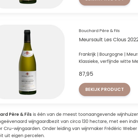
Bouchard Père & Fils
Meursault Les Clous 202
Frankrijk | Bourgogne | Meu
Klassieke, verfijnde witte M
87,95
BEKIJK PRODUCT
rd Père & Fils
is één van de meest toonaangevende wijnhuizen 
geëvenaard wijngaardbezit van circa 130 hectare, met een in
r Cru-wijngaarden. Onder leiding van wijnmaker Frédéric Weber lig
eit uit eigen percelen.