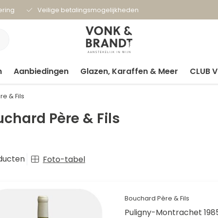
ering
Veilige betalingsmogelijkheden
n
Aanbiedingen
Glazen, Karaffen & Meer
CLUB 
e & Fils
chard Père & Fils
ducten
Foto-tabel
Bouchard Père & Fils
Puligny-Montrachet 198