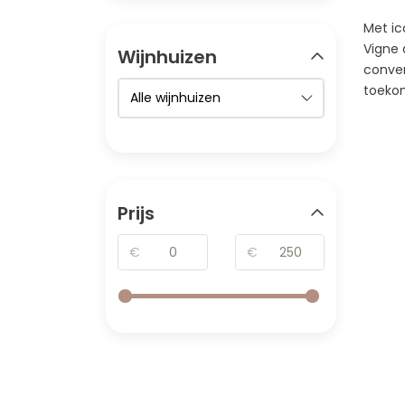
Met ic
Vigne 
Wijnhuizen
conver
toeko
Prijs
€
€