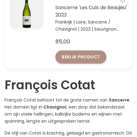
Sancerre 'Les Culs de Beaujeu'
2023
Frankrijk | Loire, Sancerre /
Chavignol | 2023 | Sauvignon
Blanc
85,00
Gelaagde Sancerre uit Chavignol
met krijtachtige spanning
BEKIJK PRODUCT
François Cotat
François Cotat behoort tot de grote namen van
Sancerre
.
Het domein ligt in
Chavignol
, een dorp dat bekendstaat
om zijn steile hellingen, kalkrijke bodems en wijnen met
spanning, lengte en uitgesproken terroir.
De stijl van Cotat is krachtig, gelaagd en gastronomisch. Dit