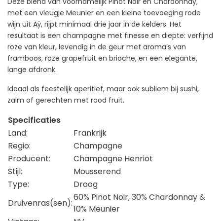
Deze blend van voornamelijk Pinot Noir en Chardonnay,
met een vleugje Meunier en een kleine toevoeging rode
wijn uit Aÿ, rijpt minimaal drie jaar in de kelders. Het
resultaat is een champagne met finesse en diepte: verfijnd
roze van kleur, levendig in de geur met aroma’s van
framboos, roze grapefruit en brioche, en een elegante,
lange afdronk.
Ideaal als feestelijk aperitief, maar ook subliem bij sushi,
zalm of gerechten met rood fruit.
Specificaties
Land:
Frankrijk
Regio:
Champagne
Producent:
Champagne Henriot
Stijl:
Mousserend
Type:
Droog
60% Pinot Noir, 30% Chardonnay &
Druivenras(sen):
10% Meunier