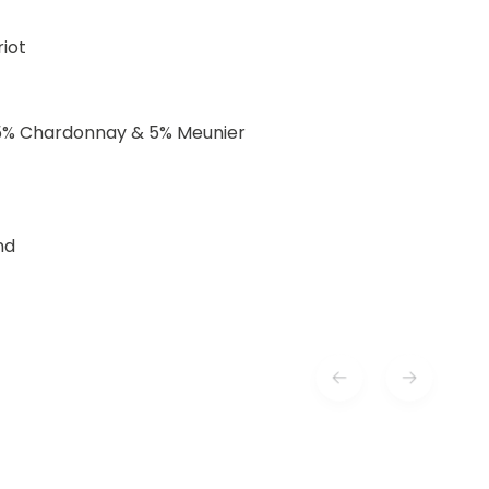
iot
45% Chardonnay & 5% Meunier
nd