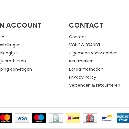
FACEBOOK
INSTAGRAM
JN ACCOUNT
CONTACT
gen
Contact
estellingen
VONK & BRANDT
rlanglijst
Algemene voorwaarden
ijk producten
Keurmerken
eping aanvragen
Betaalmethoden
Privacy Policy
Verzenden & retourneren