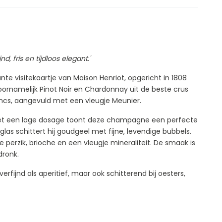
 fris en tijdloos elegant.'
te visitekaartje van Maison Henriot, opgericht in 1808
voornamelijk Pinot Noir en Chardonnay uit de beste crus
cs, aangevuld met een vleugje Meunier.
n met een lage dosage toont deze champagne een perfecte
 glas schittert hij goudgeel met fijne, levendige bubbels.
e perzik, brioche en een vleugje mineraliteit. De smaak is
dronk.
 verfijnd als aperitief, maar ook schitterend bij oesters,