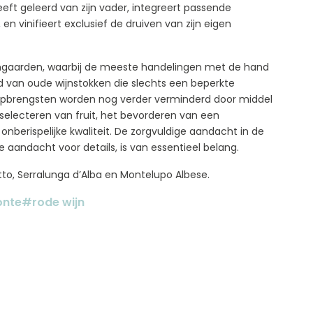
heeft geleerd van zijn vader, integreert passende
n vinifieert exclusief de druiven van zijn eigen
ijngaarden, waarbij de meeste handelingen met de hand
 van oude wijnstokken die slechts een beperkte
 opbrengsten worden nog verder verminderd door middel
 selecteren van fruit, het bevorderen van een
onberispelijke kwaliteit. De zorgvuldige aandacht in de
e aandacht voor details, is van essentieel belang.
etto, Serralunga d’Alba en Montelupo Albese.
nte
#rode wijn
FACEBOOK
INSTAGRAM