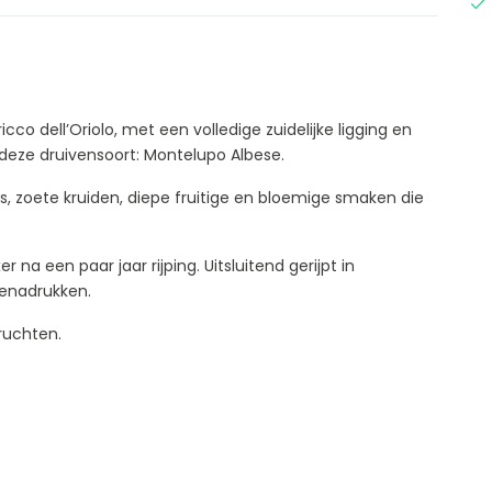
icco dell’Oriolo, met een volledige zuidelijke ligging en
deze druivensoort: Montelupo Albese.
os, zoete kruiden, diepe fruitige en bloemige smaken die
na een paar jaar rijping. Uitsluitend gerijpt in
 benadrukken.
ruchten.