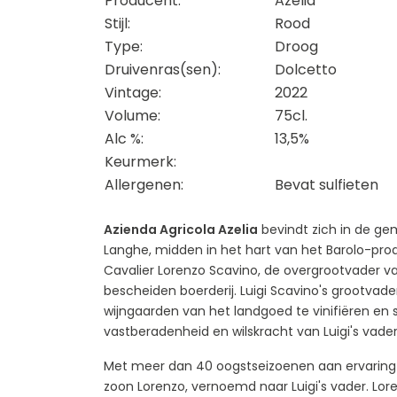
Producent:
Azelia
Stijl:
Rood
Type:
Droog
Druivenras(sen):
Dolcetto
Vintage:
2022
Volume:
75cl.
Alc %:
13,5%
Keurmerk:
Allergenen:
Bevat sulfieten
Azienda Agricola Azelia
bevindt zich in de gem
Langhe, midden in het hart van het Barolo-pro
Cavalier Lorenzo Scavino, de overgrootvader va
bescheiden boerderij. Luigi Scavino's grootvad
wijngaarden van het landgoed te vinifiëren en s
vastberadenheid en wilskracht van Luigi's vade
Met meer dan 40 oogstseizoenen aan ervaring wo
zoon Lorenzo, vernoemd naar Luigi's vader. Lor