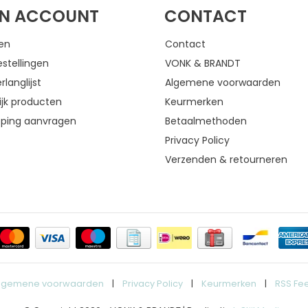
JN ACCOUNT
CONTACT
gen
Contact
estellingen
VONK & BRANDT
rlanglijst
Algemene voorwaarden
ijk producten
Keurmerken
eping aanvragen
Betaalmethoden
Privacy Policy
Verzenden & retourneren
lgemene voorwaarden
|
Privacy Policy
|
Keurmerken
|
RSS Fe