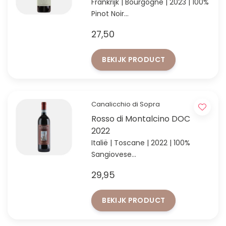
Frankrijk | Bourgogne | 2023 | 100%
Pinot Noir
Elegante stijl Bourgogne van
27,50
Isabelle Doudet
BEKIJK PRODUCT
Canalicchio di Sopra
Rosso di Montalcino DOC
2022
Italië | Toscane | 2022 | 100%
Sangiovese
Het broertje van de Brunello met
29,95
een fantastische verhouding
tussen prijs & kwaliteit
BEKIJK PRODUCT