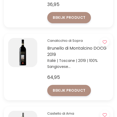
36,95
BEKIJK PRODUCT
Canalicchio di Sopra
Brunello di Montalcino DOCG
2019
Italië | Toscane | 2019 | 100%
Sangiovese
Top-Brunello van waanzinnige
64,95
vintage 2019
BEKIJK PRODUCT
Castello di Ama