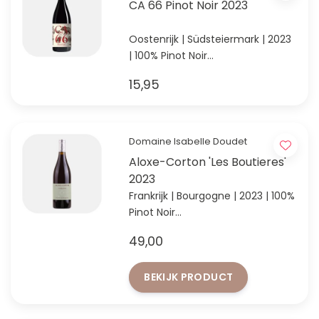
CA 66 Pinot Noir 2023
Oostenrijk | Südsteiermark | 2023
| 100% Pinot Noir
Ontdek de klasse van Hannes
15,95
Sabathi’s Pinot Noir
Domaine Isabelle Doudet
Aloxe-Corton 'Les Boutieres'
2023
Frankrijk | Bourgogne | 2023 | 100%
Pinot Noir
Elegante stijl Bourgogne van
49,00
Isabelle Doudet
BEKIJK PRODUCT