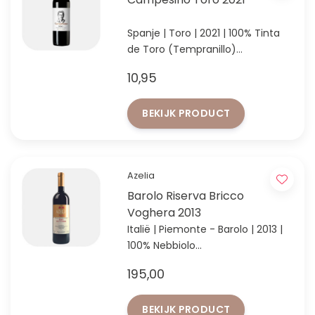
Spanje | Toro | 2021 | 100% Tinta
de Toro (Tempranillo)
Topwijn voor de liefhebbers van
10,95
robuust Spaans rood
BEKIJK PRODUCT
Azelia
Barolo Riserva Bricco
Voghera 2013
Italië | Piemonte - Barolo | 2013 |
100% Nebbiolo
97/100 punten Robert Parker's
195,00
Wine Advocate
BEKIJK PRODUCT