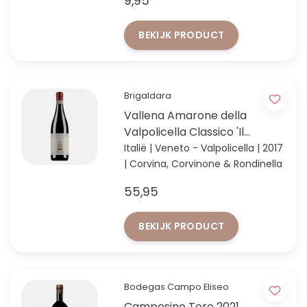
9,95
Eén van onze hardlopers!
BEKIJK PRODUCT
Brigaldara
Vallena Amarone della
Valpolicella Classico 'Il
Costolo' 2017
Italië | Veneto - Valpolicella | 2017
| Corvina, Corvinone & Rondinella
55,95
BEKIJK PRODUCT
Bodegas Campo Eliseo
Campesino Toro 2021