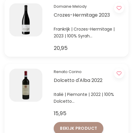
Domaine Melody
Crozes-Hermitage 2023
Frankrijk | Crozes-Hermitage |
2023 | 100% Syrah
Elegante stijl Syrah uit de Noord-
20,95
Rhône
Renato Corino
Dolcetto d'Alba 2022
Italië | Piemonte | 2022 | 100%
Dolcetto
De beste Dolcetto die wij ooit
15,95
hebben geproefd!
BEKIJK PRODUCT