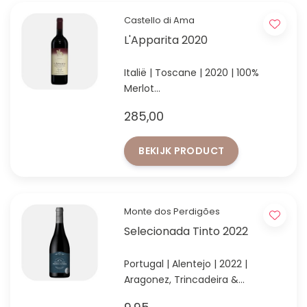
Castello di Ama
L'Apparita 2020
Italië | Toscane | 2020 | 100%
Merlot
De eerste Supertuscan van 100%
285,00
Merlot
BEKIJK PRODUCT
Monte dos Perdigões
Selecionada Tinto 2022
Portugal | Alentejo | 2022 |
Aragonez, Trincadeira &
Cabernet Sauvignon