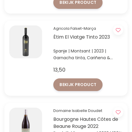
BEKIJK PRODUCT
Agricola Falset-Marça
Ètim El Viatge Tinto 2023
Spanje | Montsant | 2023 |
Garnacha tinta, Cariñena &
Syrah
13,50
Prachtig rood fruit, subtiele
kruiden en elegante tannine!
BEKIJK PRODUCT
Domaine Isabelle Doudet
Bourgogne Hautes Côtes de
Beaune Rouge 2022