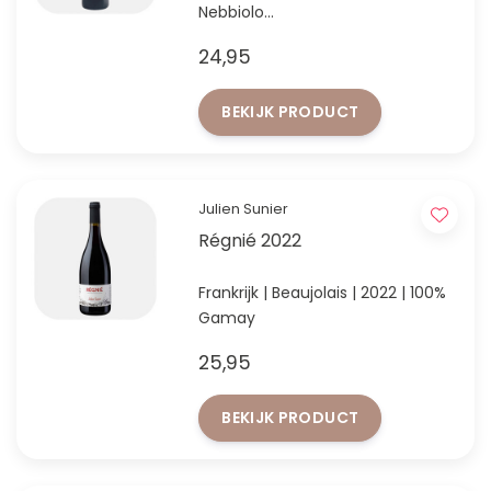
Nebbiolo
'Betaalbaar' alternatief voor
24,95
Azelia Barolo
BEKIJK PRODUCT
Julien Sunier
Régnié 2022
Frankrijk | Beaujolais | 2022 | 100%
Gamay
25,95
BEKIJK PRODUCT