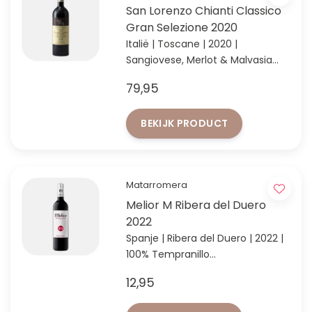
San Lorenzo Chianti Classico
Gran Selezione 2020
Italië | Toscane | 2020 |
Sangiovese, Merlot & Malvasia
Nera
79,95
Chianti Classico Gran Selezione
van topdomein Castello di Ama
BEKIJK PRODUCT
Matarromera
Melior M Ribera del Duero
2022
Spanje | Ribera del Duero | 2022 |
100% Tempranillo
Ribera del Duero voor ieder
12,95
moment!