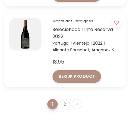
Monte dos Perdigões
Selecionada Tinto Reserva
2022
Portugal | Alentejo | 2022 |
Alicante Bouschet, Aragonez &
Syrah
13,95
Volle rode wijn met 12 maanden
vatrijping op Franse eiken vaten
BEKIJK PRODUCT
1
2