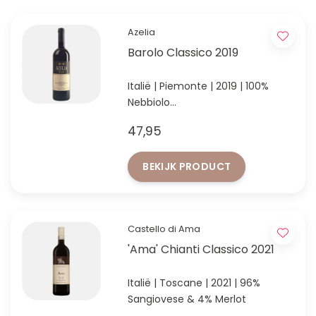
Azelia
Barolo Classico 2019
Italië | Piemonte | 2019 | 100%
Nebbiolo
93/100 punten Robert Parker's
47,95
Wine Advocate
BEKIJK PRODUCT
Castello di Ama
'Ama' Chianti Classico 2021
Italië | Toscane | 2021 | 96%
Sangiovese & 4% Merlot