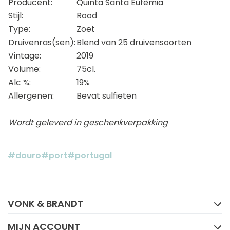
Producent:
Quinta Santa Eufêmia
Stijl:
Rood
Type:
Zoet
Druivenras(sen):
Blend van 25 druivensoorten
Vintage:
2019
Volume:
75cl.
Alc %:
19%
Allergenen:
Bevat sulfieten
Wordt geleverd in geschenkverpakking
#douro
#port
#portugal
FACEBOOK
INSTAGRAM
VONK & BRANDT
MIJN ACCOUNT