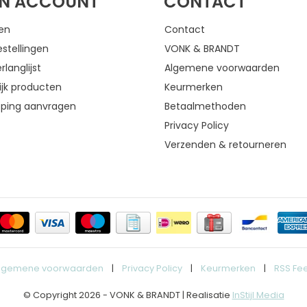
JN ACCOUNT
CONTACT
gen
Contact
estellingen
VONK & BRANDT
rlanglijst
Algemene voorwaarden
ijk producten
Keurmerken
eping aanvragen
Betaalmethoden
Privacy Policy
Verzenden & retourneren
lgemene voorwaarden
|
Privacy Policy
|
Keurmerken
|
RSS Fe
© Copyright 2026 - VONK & BRANDT | Realisatie
InStijl Media