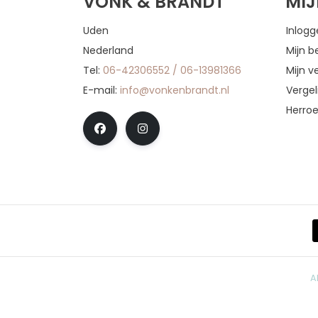
VONK & BRANDT
MI
Uden
Inlog
Nederland
Mijn b
Tel:
06-42306552 / 06-13981366
Mijn ve
E-mail:
info@vonkenbrandt.nl
Vergel
Herro
A