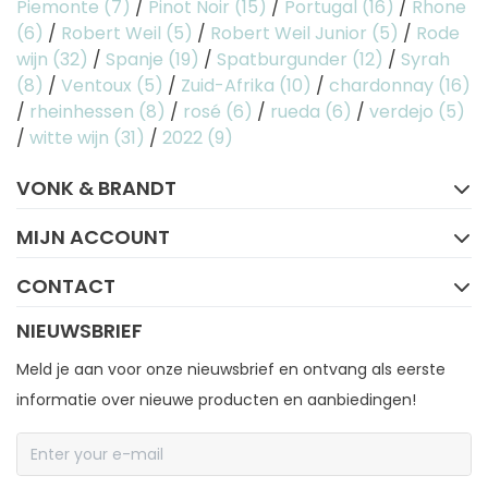
Piemonte
(7)
/
Pinot Noir
(15)
/
Portugal
(16)
/
Rhone
(6)
/
Robert Weil
(5)
/
Robert Weil Junior
(5)
/
Rode
wijn
(32)
/
Spanje
(19)
/
Spatburgunder
(12)
/
Syrah
(8)
/
Ventoux
(5)
/
Zuid-Afrika
(10)
/
chardonnay
(16)
/
rheinhessen
(8)
/
rosé
(6)
/
rueda
(6)
/
verdejo
(5)
/
witte wijn
(31)
/
2022
(9)
FACEBOOK
INSTAGRAM
VONK & BRANDT
MIJN ACCOUNT
CONTACT
NIEUWSBRIEF
Meld je aan voor onze nieuwsbrief en ontvang als eerste
informatie over nieuwe producten en aanbiedingen!