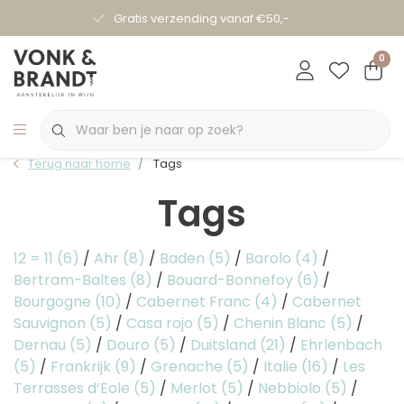
Gratis verzending vanaf €50,-
0
Terug naar home
Tags
Tags
12 = 11
(6)
/
Ahr
(8)
/
Baden
(5)
/
Barolo
(4)
/
Bertram-Baltes
(8)
/
Bouard-Bonnefoy
(6)
/
Bourgogne
(10)
/
Cabernet Franc
(4)
/
Cabernet
Sauvignon
(5)
/
Casa rojo
(5)
/
Chenin Blanc
(5)
/
Dernau
(5)
/
Douro
(5)
/
Duitsland
(21)
/
Ehrlenbach
(5)
/
Frankrijk
(9)
/
Grenache
(5)
/
Italie
(16)
/
Les
Terrasses d’Eole
(5)
/
Merlot
(5)
/
Nebbiolo
(5)
/