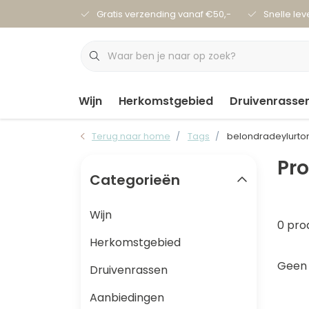
Gratis verzending vanaf €50,-
Snelle lev
Wijn
Herkomstgebied
Druivenrasse
Terug naar home
Tags
belondradeylurto
Pr
Categorieën
Wijn
0 pro
Herkomstgebied
Geen 
Druivenrassen
Aanbiedingen