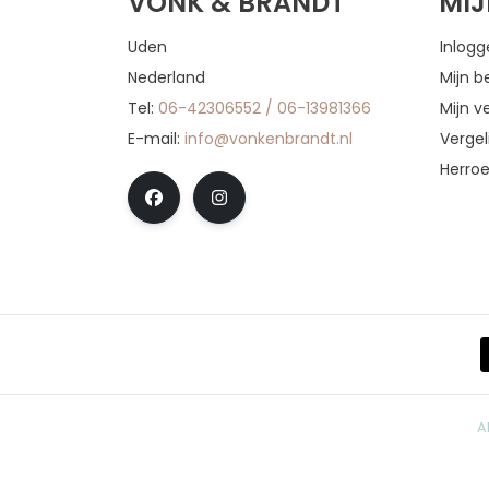
VONK & BRANDT
MI
Uden
Inlog
Nederland
Mijn b
Tel:
06-42306552 / 06-13981366
Mijn ve
E-mail:
info@vonkenbrandt.nl
Vergel
Herro
A