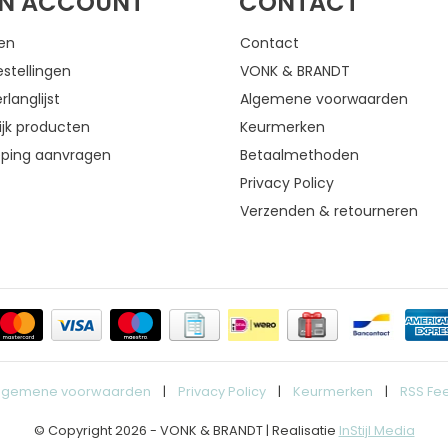
JN ACCOUNT
CONTACT
gen
Contact
estellingen
VONK & BRANDT
rlanglijst
Algemene voorwaarden
ijk producten
Keurmerken
eping aanvragen
Betaalmethoden
Privacy Policy
Verzenden & retourneren
lgemene voorwaarden
|
Privacy Policy
|
Keurmerken
|
RSS Fe
© Copyright 2026 - VONK & BRANDT | Realisatie
InStijl Media