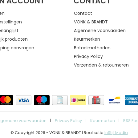
JN ACCOUNT
CONTACT
gen
Contact
estellingen
VONK & BRANDT
rlanglijst
Algemene voorwaarden
ijk producten
Keurmerken
eping aanvragen
Betaalmethoden
Privacy Policy
Verzenden & retourneren
lgemene voorwaarden
|
Privacy Policy
|
Keurmerken
|
RSS Fe
© Copyright 2026 - VONK & BRANDT | Realisatie
InStijl Media