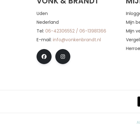
VONK & BRANDT
MI
Uden
Inlog
Nederland
Mijn b
Tel:
06-42306552 / 06-13981366
Mijn ve
E-mail:
info@vonkenbrandt.nl
Vergel
Herro
A