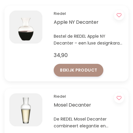
Riedel
Apple NY Decanter
Bestel de RIEDEL Apple NY
Decanter – een luxe designkaraf
met unieke uitstraling. Ideaal als
34,90
cadeau of eyecatcher op tafel
BEKIJK PRODUCT
Riedel
Mosel Decanter
De RIEDEL Mosel Decanter
combineert elegantie en
gebruiksgemak. Perfect voor elke