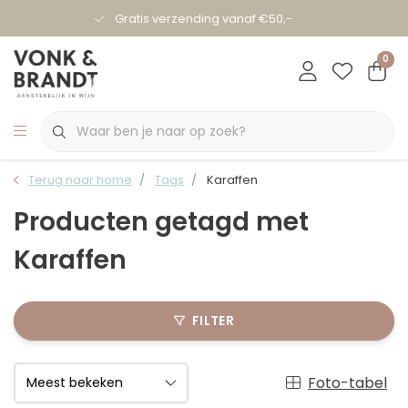
Gratis verzending vanaf €50,-
0
Terug naar home
Tags
Karaffen
Producten getagd met
Karaffen
FILTER
Foto-tabel