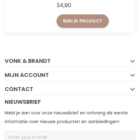
34,90
wijnliefhebber die zijn wijn wil
laten ademen en stijlvol wil
BEKIJK PRODUCT
serveren.
FACEBOOK
INSTAGRAM
VONK & BRANDT
MIJN ACCOUNT
CONTACT
NIEUWSBRIEF
Meld je aan voor onze nieuwsbrief en ontvang als eerste
informatie over nieuwe producten en aanbiedingen!