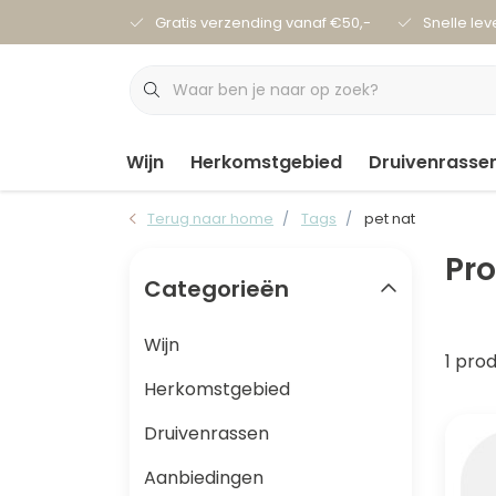
Gratis verzending vanaf €50,-
Snelle lev
Wijn
Herkomstgebied
Druivenrasse
Terug naar home
Tags
pet nat
Pr
Categorieën
Wijn
1 pro
Herkomstgebied
Druivenrassen
Aanbiedingen