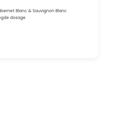
sland | Franken | NV | Cabernet Blanc & Sauvignon Blanc
oegde dosage