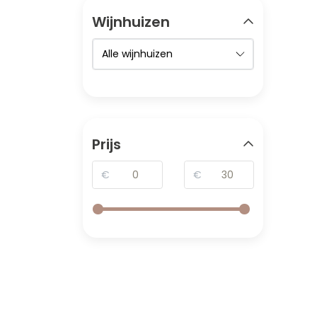
Wijnhuizen
Prijs
€
€