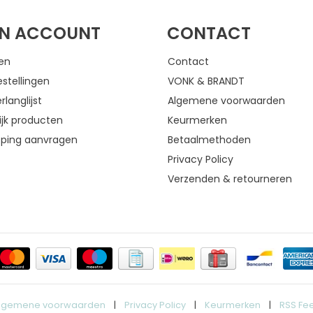
JN ACCOUNT
CONTACT
gen
Contact
estellingen
VONK & BRANDT
rlanglijst
Algemene voorwaarden
ijk producten
Keurmerken
eping aanvragen
Betaalmethoden
Privacy Policy
Verzenden & retourneren
lgemene voorwaarden
|
Privacy Policy
|
Keurmerken
|
RSS Fe