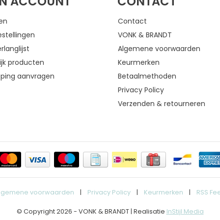
JN ACCOUNT
CONTACT
gen
Contact
estellingen
VONK & BRANDT
rlanglijst
Algemene voorwaarden
ijk producten
Keurmerken
eping aanvragen
Betaalmethoden
Privacy Policy
Verzenden & retourneren
lgemene voorwaarden
|
Privacy Policy
|
Keurmerken
|
RSS Fe
© Copyright 2026 - VONK & BRANDT | Realisatie
InStijl Media