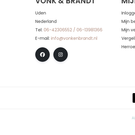
VONK & BRANDT
MI
Uden
Inlog
Nederland
Mijn b
Tel:
06-42306552 / 06-13981366
Mijn ve
E-mail:
info@vonkenbrandt.nl
Vergel
Herro
A