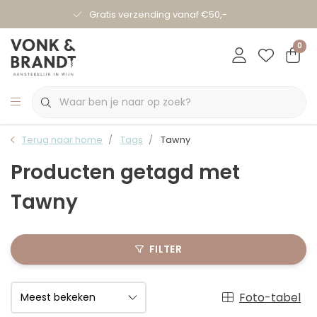
Gratis verzending vanaf €50,-
0
Terug naar home
Tags
Tawny
Producten getagd met
Tawny
FILTER
Foto-tabel