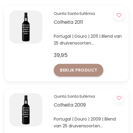
Quinta Santa Eufêmia
Colheita 2011
Portugal | Douro | 2011 | Blend van
25 druivensoorten
Waardevolle aanwinst voor
39,95
iedere portliefhebber!
BEKIJK PRODUCT
Quinta Santa Eufêmia
Colheita 2009
Portugal | Douro | 2009 | Blend
van 25 druivensoorten
Waardevolle aanwinst voor