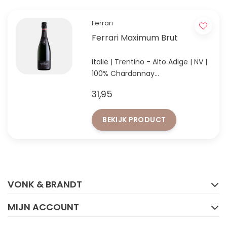
Ferrari
Ferrari Maximum Brut
Italië | Trentino - Alto Adige | NV |
100% Chardonnay
Mousserende wijn uit Trentino
31,95
met 36 maanden lie-rijping
BEKIJK PRODUCT
FACEBOOK
INSTAGRAM
VONK & BRANDT
MIJN ACCOUNT