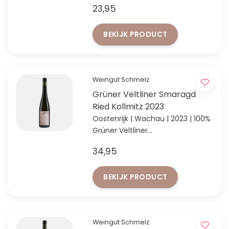
23,95
mineraliteit
BEKIJK PRODUCT
Weingut Schmelz
Grüner Veltliner Smaragd
Ried Kollmitz 2023
Oostenrijk | Wachau | 2023 | 100%
Grüner Veltliner
Verfijnde Grüner met uitstekend
34,95
rijpingspotentieel
BEKIJK PRODUCT
Weingut Schmelz