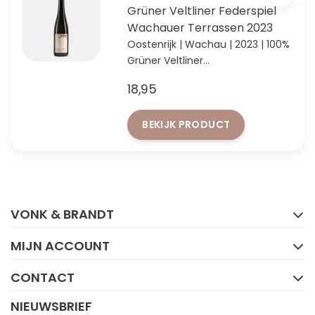
Grüner Veltliner Federspiel
Wachauer Terrassen 2023
Oostenrijk | Wachau | 2023 | 100%
Grüner Veltliner
Legendarische Wachau wijn met
18,95
geweldige prijs-
kwaliteitverhouding
BEKIJK PRODUCT
FACEBOOK
INSTAGRAM
VONK & BRANDT
MIJN ACCOUNT
CONTACT
NIEUWSBRIEF