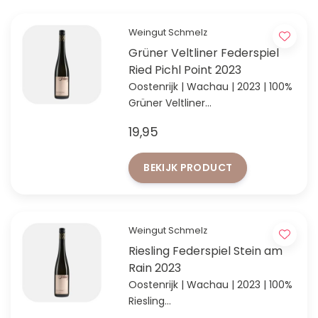
Weingut Schmelz
Grüner Veltliner Federspiel
Ried Pichl Point 2023
Oostenrijk | Wachau | 2023 | 100%
Grüner Veltliner
Van diepe bodem met dikke
19,95
lösslagen, ideaal voor Grüner
Veltliner
BEKIJK PRODUCT
Weingut Schmelz
Riesling Federspiel Stein am
Rain 2023
Oostenrijk | Wachau | 2023 | 100%
Riesling
Elegante Riesling met Wachauer