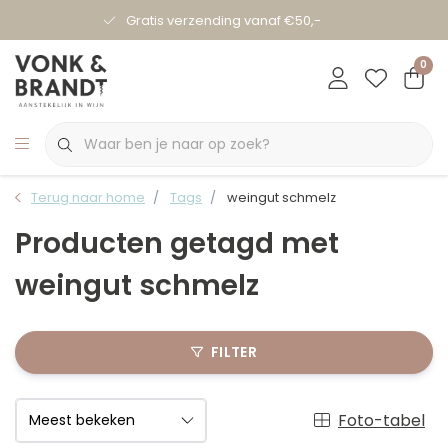
Gratis verzending vanaf €50,-
0
Terug naar home
Tags
weingut schmelz
Producten getagd met
weingut schmelz
FILTER
Foto-tabel