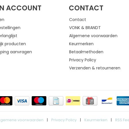
JN ACCOUNT
CONTACT
gen
Contact
estellingen
VONK & BRANDT
rlanglijst
Algemene voorwaarden
ijk producten
Keurmerken
eping aanvragen
Betaalmethoden
Privacy Policy
Verzenden & retourneren
lgemene voorwaarden
|
Privacy Policy
|
Keurmerken
|
RSS Fe