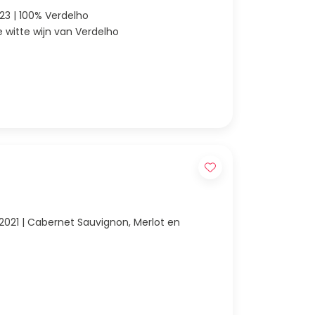
023 | 100% Verdelho
e witte wijn van Verdelho
, Merlot en
p de najaarsproeverij '23