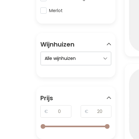
Merlot
Wijnhuizen
Prijs
€
€