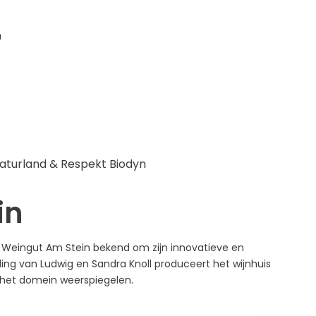
n
Naturland & Respekt Biodyn
in
at Weingut Am Stein bekend om zijn innovatieve en
ng van Ludwig en Sandra Knoll produceert het wijnhuis
an het domein weerspiegelen.