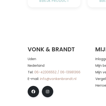
BEKIJK PRODUCT
BEK
VONK & BRANDT
MI
Uden
Inlog
Nederland
Mijn b
Tel:
06-42306552 / 06-13981366
Mijn ve
E-mail:
info@vonkenbrandt.nl
Vergel
Herro