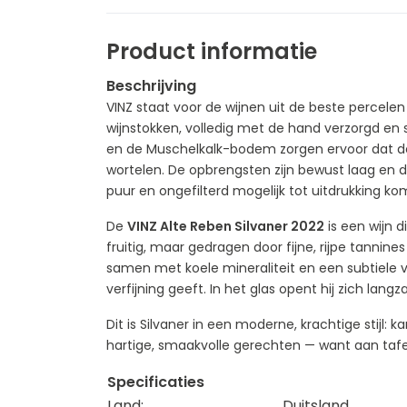
Product informatie
Beschrijving
VINZ staat voor de wijnen uit de beste percele
wijnstokken, volledig met de hand verzorgd en se
en de Muschelkalk-bodem zorgen ervoor dat de
wortelen. De opbrengsten zijn bewust laag en de
puur en ongefilterd mogelijk tot uitdrukking ko
De
VINZ Alte Reben Silvaner 2022
is een wijn d
fruitig, maar gedragen door fijne, rijpe tannines 
samen met koele mineraliteit en een subtiele v
verfijning geeft. In het glas opent hij zich lan
Dit is Silvaner in een moderne, krachtige stijl: 
hartige, smaakvolle gerechten — want aan tafel 
Specificaties
Land:
Duitsland