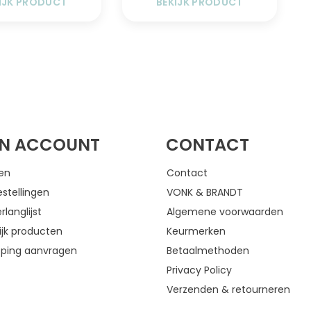
IJK PRODUCT
BEKIJK PRODUCT
FACEBOOK
INSTAGRAM
JN ACCOUNT
CONTACT
gen
Contact
estellingen
VONK & BRANDT
rlanglijst
Algemene voorwaarden
ijk producten
Keurmerken
eping aanvragen
Betaalmethoden
Privacy Policy
Verzenden & retourneren