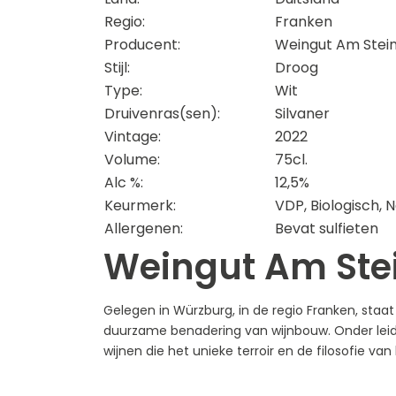
Regio:
Franken
Producent:
Weingut Am Stei
Stijl:
Droog
Type:
Wit
Druivenras(sen):
Silvaner
Vintage:
2022
Volume:
75cl.
Alc %:
12,5%
Keurmerk:
VDP, Biologisch, 
Allergenen:
Bevat sulfieten
Weingut Am Ste
Gelegen in Würzburg, in de regio Franken, sta
duurzame benadering van wijnbouw. Onder leidi
wijnen die het unieke terroir en de filosofie v