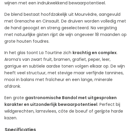
wijnen met een indrukwekkend bewaarpotentieel.
De blend bestaat hoofdzakelijk uit Mourvèdre, aangevuld
met Grenache en Cinsault. De druiven worden volledig met
de hand geoogst en streng geselecteerd. Na vergisting
met natuurlijke gisten rijpt de wijn ongeveer 18 maanden op
grote houten foudres.
In het glas toont La Tourtine zich
krachtig en complex
.
Aroma’s van zwart fruit, bramen, grafiet, peper, leer,
garrigue en subtiele aardse tonen volgen elkaar op. De wijn
heeft veel structuur, met stevige maar verfijnde tannines,
mooi in balans met fraîcheur en een lange, minerale
afdronk.
Een grote
gastronomische Bandol met uitgesproken
karakter en uitzonderlijk bewaarpotentieel
. Perfect bij
wildgerechten, lamsvlees, côte de boeuf of gerijpte harde
kazen.
Specificaties