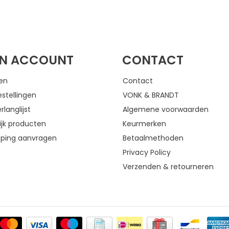
FACEBOOK
INSTAGRAM
JN ACCOUNT
CONTACT
gen
Contact
estellingen
VONK & BRANDT
rlanglijst
Algemene voorwaarden
ijk producten
Keurmerken
eping aanvragen
Betaalmethoden
Privacy Policy
Verzenden & retourneren