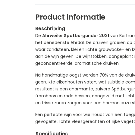
Product informatie
Beschrijving
De
Ahrweiler Spätburgunder 2021
van Bertram-
het benedenste Ahrdal. De druiven groeien op d
waar zandsteen, klei en lichte grauwacke- en
aan de wijn geven. De wijnstokken, aangeplant 
geconcentreerde, aromatische druiven.
Na handmatige oogst worden 70% van de druive
gebruikte eikenhouten vaten, wat subtiele comp
resultaat is een charmante, zuivere Spätburgun
framboos en rode bessen, aangevuld met lichte
en frisse zuren zorgen voor een harmonieuze st
Een perfecte wijn voor wie houdt van een toegank
gevogelte, lichte vleesgerechten of rijke vege
Specificaties