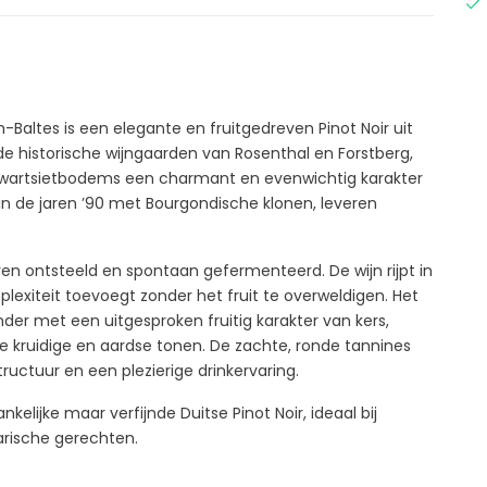
Baltes is een elegante en fruitgedreven Pinot Noir uit
e historische wijngaarden van Rosenthal en Forstberg,
 kwartsietbodems een charmant en evenwichtig karakter
in de jaren ’90 met Bourgondische klonen, leveren
n ontsteeld en spontaan gefermenteerd. De wijn rijpt in
lexiteit toevoegt zonder het fruit te overweldigen. Het
der met een uitgesproken fruitig karakter van kers,
 kruidige en aardse tonen. De zachte, ronde tannines
ructuur en een plezierige drinkervaring.
elijke maar verfijnde Duitse Pinot Noir, ideaal bij
tarische gerechten.