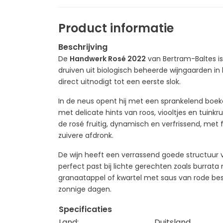
Product informatie
Beschrijving
De
Handwerk Rosé 2022
van Bertram-Baltes is
druiven uit biologisch beheerde wijngaarden in he
direct uitnodigt tot een eerste slok.
In de neus opent hij met een sprankelend boek
met delicate hints van roos, viooltjes en tuin­kr
de rosé fruitig, dynamisch en verfrissend, met 
zuivere afdronk.
De wijn heeft een verrassend goede structuur vo
perfect past bij lichte gerechten zoals burra
granaatappel of kwartel met saus van rode bess
zonnige dagen.
Specificaties
Land:
Duitsland