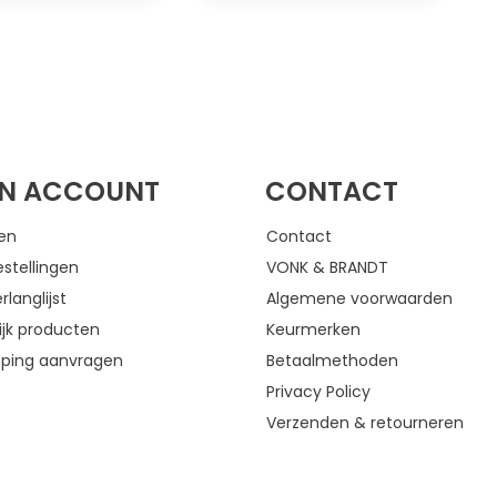
FACEBOOK
INSTAGRAM
JN ACCOUNT
CONTACT
gen
Contact
estellingen
VONK & BRANDT
rlanglijst
Algemene voorwaarden
ijk producten
Keurmerken
eping aanvragen
Betaalmethoden
Privacy Policy
Verzenden & retourneren