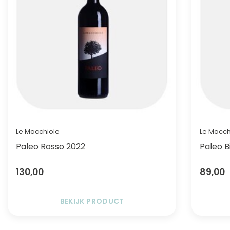
Le Macchiole
Le Macch
Paleo Rosso 2022
Paleo 
130,00
89,00
BEKIJK PRODUCT