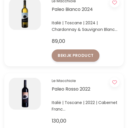
Le Macchiole
Paleo Bianco 2024
Italië | Toscane | 2024 |
Chardonnay & Sauvignon Blanc
Gastronomische topwijn met
89,00
uitstekend bewaarpotentieel
BEKIJK PRODUCT
Le Macchiole
Paleo Rosso 2022
Italië | Toscane | 2022 | Cabernet
Franc
100% Cabernet Franc uit Bolgheri
130,00