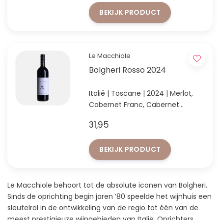
BEKIJK PRODUCT
Le Macchiole
Bolgheri Rosso 2024
Italië | Toscane | 2024 | Merlot,
Cabernet Franc, Cabernet
Sauvignon, Syrah & Sangiovese
31,95
Moderne stijl Bolgheri: elegantie,
rijp rood fruit en verfijnde
BEKIJK PRODUCT
kruidigheid.
Le Macchiole behoort tot de absolute iconen van Bolgheri.
Sinds de oprichting begin jaren ’80 speelde het wijnhuis een
sleutelrol in de ontwikkeling van de regio tot één van de
meest prestigieuze wijngebieden van Italië. Oprichters