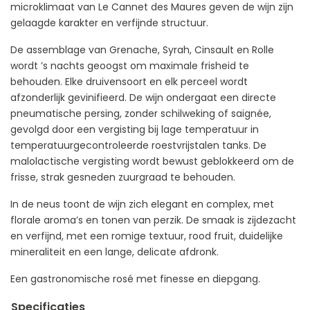
microklimaat van Le Cannet des Maures geven de wijn zijn
gelaagde karakter en verfijnde structuur.
De assemblage van Grenache, Syrah, Cinsault en Rolle
wordt ’s nachts geoogst om maximale frisheid te
behouden. Elke druivensoort en elk perceel wordt
afzonderlijk gevinifieerd. De wijn ondergaat een directe
pneumatische persing, zonder schilweking of saignée,
gevolgd door een vergisting bij lage temperatuur in
temperatuurgecontroleerde roestvrijstalen tanks. De
malolactische vergisting wordt bewust geblokkeerd om de
frisse, strak gesneden zuurgraad te behouden.
In de neus toont de wijn zich elegant en complex, met
florale aroma’s en tonen van perzik. De smaak is zijdezacht
en verfijnd, met een romige textuur, rood fruit, duidelijke
mineraliteit en een lange, delicate afdronk.
Een gastronomische rosé met finesse en diepgang.
Specificaties