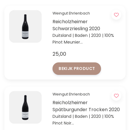
Weingut Ehrlenbach
Reicholzheimer
Schwarzriesling 2020
Duitsland | Baden | 2020 | 100%
Pinot Meunier
'Entdeckung des Jahres' in Baden
25,00
volgens VINUM 2024
BEKIJK PRODUCT
Weingut Ehrlenbach
Reicholzheimer
Spätburgunder Trocken 2020
Duitsland | Baden | 2020 | 100%
Pinot Noir
'Entdeckung des Jahres' in Baden