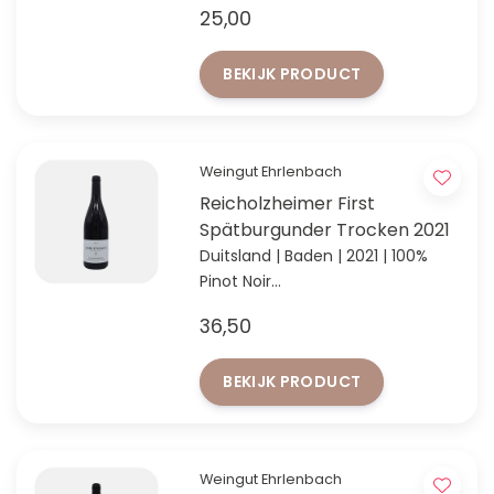
25,00
volgens VINUM 2024
BEKIJK PRODUCT
Weingut Ehrlenbach
Reicholzheimer First
Spätburgunder Trocken 2021
Duitsland | Baden | 2021 | 100%
Pinot Noir
Topsegment van 'Entdeckung
36,50
des Jahres' Weingut Ehrlenbach!
BEKIJK PRODUCT
Weingut Ehrlenbach