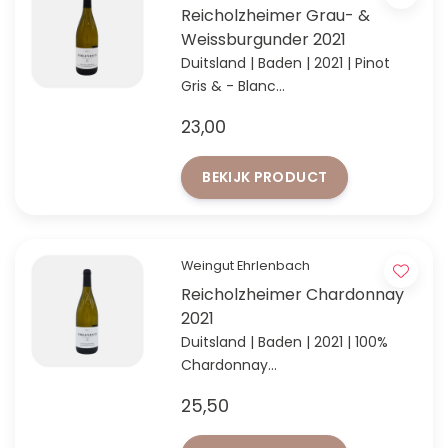
Reicholzheimer Grau- &
Weissburgunder 2021
Duitsland | Baden | 2021 | Pinot
Gris & - Blanc
'Entdeckung des Jahres' in Baden
23,00
volgens VINUM 2024
BEKIJK PRODUCT
Weingut Ehrlenbach
Reicholzheimer Chardonnay
2021
Duitsland | Baden | 2021 | 100%
Chardonnay
'Entdeckung des Jahres' in Baden
25,50
volgens VINUM 2024