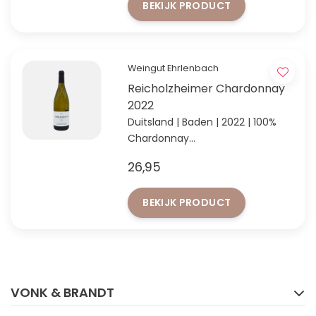
BEKIJK PRODUCT
Weingut Ehrlenbach
Reicholzheimer Chardonnay
2022
Duitsland | Baden | 2022 | 100%
Chardonnay
'Entdeckung des Jahres' in Baden
26,95
volgens VINUM 2024
BEKIJK PRODUCT
FACEBOOK
INSTAGRAM
VONK & BRANDT